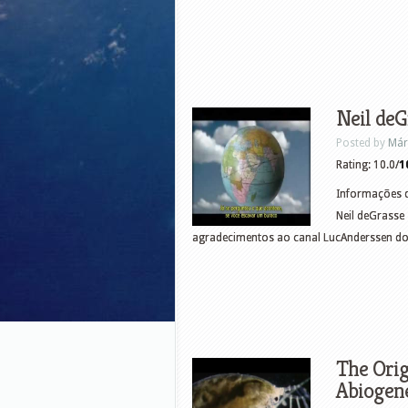
Neil deG
Posted by
Már
Rating: 10.0/
1
Informações d
Neil deGrass
agradecimentos ao canal LucAnderssen do
The Orig
Abiogen