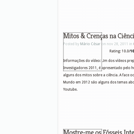
Mitos & Crenças na Ciênc
Posted by
Mário César
on nov 28, 2011 in
Rating: 10.0/
1
Informações do vídeo: Um dos vídeos prepa
Investigadores 2011, é apresentado pelo h
alguns dos mitos sobre a ciência. A face oc
Mundo em 2012 são alguns dos temas ab
Youtube.
Mostre-me os Fósseis Int