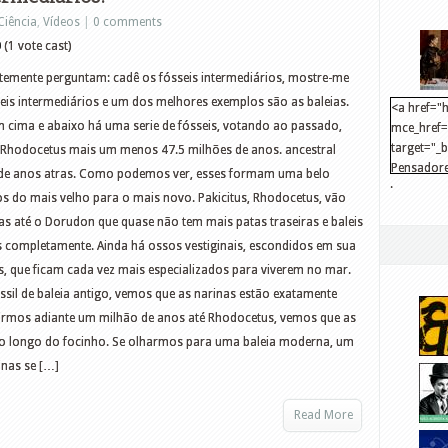
Ciência
,
Vídeos
|
0 comments
0
(1 vote cast)
temente perguntam: cadê os fósseis intermediários, mostre-me
seis intermediários e um dos melhores exemplos são as baleias.
<a href="h
 cima e abaixo há uma serie de fósseis, votando ao passado,
mce_href="
target="_
 Rhodocetus mais um menos 47.5 milhões de anos. ancestral
Pensadore
 de anos atras. Como podemos ver, esses formam uma belo
.
src="http
s do mais velho para o mais novo. Pakicitus, Rhodocetus, vão
mce_src="
s até o Dorudon que quase não tem mais patas traseiras e baleis
</a>
 completamente. Ainda há ossos vestiginais, escondidos em sua
s, que ficam cada vez mais especializados para viverem no mar.
ssil de baleia antigo, vemos que as narinas estão exatamente
e irmos adiante um milhão de anos até Rhodocetus, vemos que as
ao longo do focinho. Se olharmos para uma baleia moderna, um
inas se […]
Read More