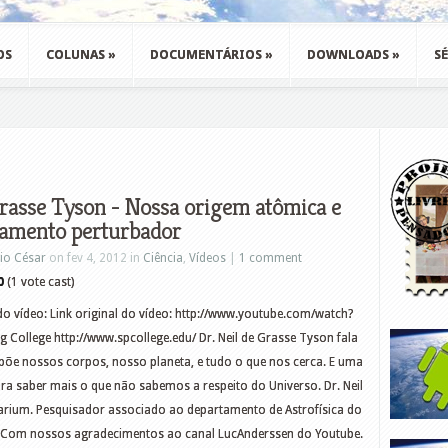
OS
COLUNAS
»
DOCUMENTÁRIOS
»
DOWNLOADS
»
SÉ
rasse Tyson - Nossa origem atômica e
amento perturbador
io César
on fev 4, 2012 in
Ciência
,
Vídeos
|
1 comment
0
(1 vote cast)
o vídeo: Link original do vídeo: http://www.youtube.com/watch?
 College http://www.spcollege.edu/ Dr. Neil de Grasse Tyson fala
õe nossos corpos, nosso planeta, e tudo o que nos cerca. E uma
ara saber mais o que não sabemos a respeito do Universo. Dr. Neil
arium. Pesquisador associado ao departamento de Astrofísica do
e. Com nossos agradecimentos ao canal LucAnderssen do Youtube.