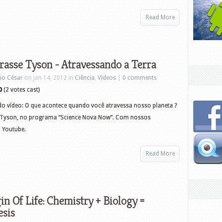
Read More
rasse Tyson - Atravessando a Terra
io César
on jan 14, 2012 in
Ciência
,
Vídeos
|
0 comments
0
(2 votes cast)
o vídeo: O que acontece quando você atravessa nosso planeta ?
e Tyson, no programa “Science Nova Now”. Com nossos
 Youtube.
Read More
in Of Life: Chemistry + Biology =
esis