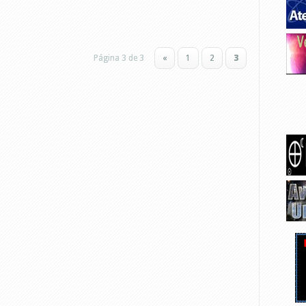
Página 3 de 3
«
1
2
3