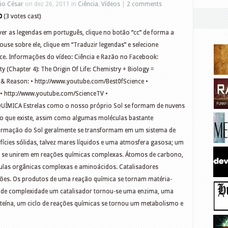
io César
on dez 26, 2011 in
Ciência
,
Vídeos
|
2 comments
0
(3 votes cast)
ver as legendas em português, clique no botão “cc” de forma a
ouse sobre ele, clique em “Traduzir legendas” e selecione
ece. Informações do vídeo: Ciência e Razão no Facebook:
 (Chapter 4): The Origin Of Life: Chemistry + Biology =
 & Reason: • http://www.youtube.com/Best0fScience •
• http://www.youtube.com/ScienceTV •
UÍMICA Estrelas como o nosso próprio Sol se formam de nuvens
to que existe, assim como algumas moléculas bastante
formação do Sol geralmente se transformam em um sistema de
fícies sólidas, talvez mares líquidos e uma atmosfera gasosa; um
a se unirem em reações químicas complexas. Átomos de carbono,
culas orgânicas complexas e aminoácidos. Catalisadores
ões. Os produtos de uma reação química se tornam matéria-
l de complexidade um catalisador tornou-se uma enzima, uma
eína, um ciclo de reações químicas se tornou um metabolismo e