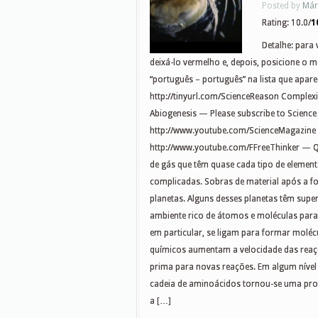
Posted by
Már
Rating: 10.0/
1
Detalhe: para 
deixá-lo vermelho e, depois, posicione o m
“português – português” na lista que apar
http://tinyurl.com/ScienceReason Complexity
Abiogenesis — Please subscribe to Science
http://www.youtube.com/ScienceMagazine 
http://www.youtube.com/FFreeThinker — Q
de gás que têm quase cada tipo de elemen
complicadas. Sobras de material após a 
planetas. Alguns desses planetas têm super
ambiente rico de átomos e moléculas par
em particular, se ligam para formar molé
químicos aumentam a velocidade das reaç
prima para novas reações. Em algum níve
cadeia de aminoácidos tornou-se uma prot
a […]