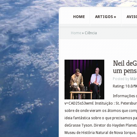
HOME
ARTIGOS
»
AVIS
Home
»
Ciência
Neil deG
um pens
Posted by
Már
Rating: 10.0/
1
Informações d
v=CAD25s53wmE Instituição : St. Petersburg
sobre de onde vieram os átomos que comp
ideia fantástica sobre o que precisamos p
deGrasse Tyson. Diretor do Hayden Planet
Museu de História Natural de Nova Iorqu