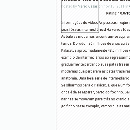
Posted by
Mário César
on nov 18, 2011 in
Rating: 10.0/
1
Informações do vídeo: As pessoas freqüen
seus fósseis intermediários! Há vários fós
As baleias modernas encontram-se aqui em
temos: Dorudon 36 milhões de anos atrás
Pakicetus aproximadamente 48.5 milhões
exemplo de intermediários ao regressarmo
gradualmente perdendo suas patas traseira
modernas que perderam as patas traseiras
anatomia. Uma bela serie de intermediário
Se olharmos para o Pakicetus, que é um fó
onde é de se esperar, perto do focinho. S
narinas se moveram para trás no cranio 
golfinho nesse exemplo, vemos que as nar