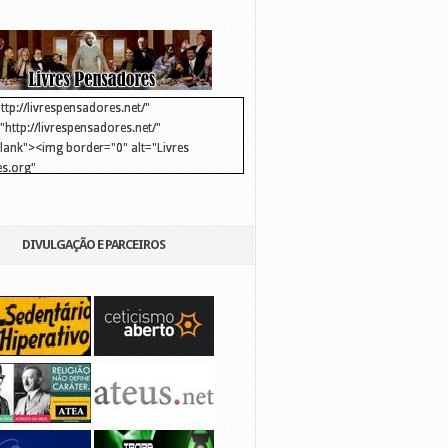
ttp://livrespensadores.net/"
http://livrespensadores.net/"
blank"><img border="0" alt="Livres
s.org"
://lh6.ggpht.com/_25pDjsdjolQ/TNSgK1CylTI/AAAAAAAAAFk/u8d6kvYMhVc/Banner
http://lh6.ggpht.com/_25pDjsdjolQ/TNSgK1CylTI/AAAAAAAAAFk/u8d6kvYMhVc/Ba
DIVULGAÇÃO E PARCEIROS