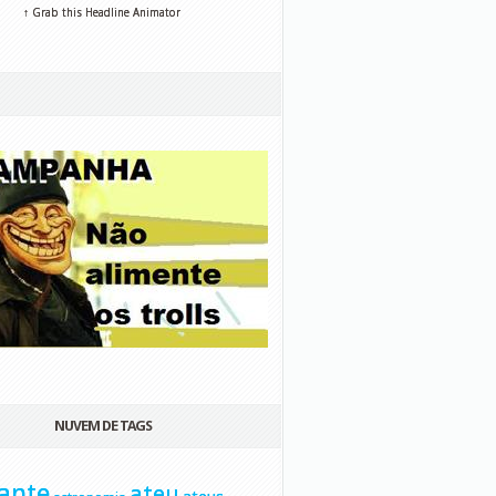
↑ Grab this Headline Animator
NUVEM DE TAGS
ante
ateu