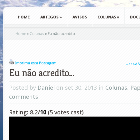
HOME
ARTIGOS
»
AVISOS
COLUNAS
»
DOC
Home
»
Colunas
»
Eu não acredito…
Imprima esta Postagem
A
A
A
A
A
A
A
Eu não acredito…
Posted by
Daniel
on set 30, 2013 in
Colunas
,
Pap
comments
Rating: 8.2/
10
(5 votes cast)