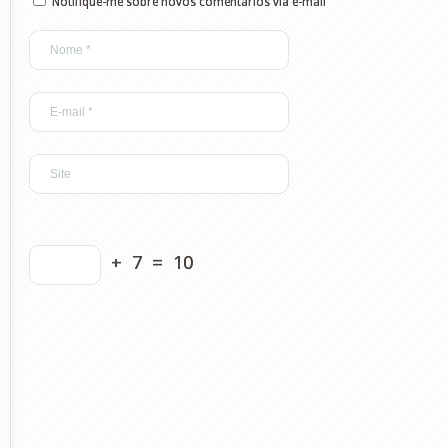
Notifique-me sobre novos comentários via e-mail
+
7
=
10