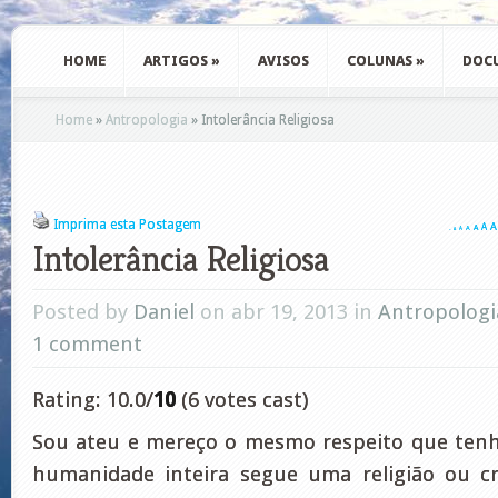
HOME
ARTIGOS
»
AVISOS
COLUNAS
»
DOC
Home
»
Antropologia
»
Intolerância Religiosa
Imprima esta Postagem
A
A
A
A
A
A
A
Intolerância Religiosa
Posted by
Daniel
on abr 19, 2013 in
Antropologi
1 comment
Rating: 10.0/
10
(6 votes cast)
Sou ateu e mereço o mesmo respeito que tenho
humanidade inteira segue uma religião ou 