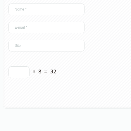
×
8
=
32