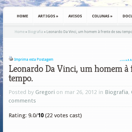
HOME
ARTIGOS
»
AVISOS
COLUNAS
»
DOC
Home
»
Biografia
»
Leonardo Da Vinci, um homem à frente de seu temp
Imprima esta Postagem
A
A
A
A
A
A
A
Leonardo Da Vinci, um homem à f
tempo.
Posted by
Gregori
on mar 26, 2012 in
Biografia
,
comments
Rating: 9.0/
10
(22 votes cast)