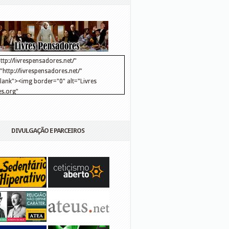
ttp://livrespensadores.net/"
http://livrespensadores.net/"
blank"><img border="0" alt="Livres
s.org"
://lh6.ggpht.com/_25pDjsdjolQ/TNSgK1CylTI/AAAAAAAAAFk/u8d6kvYMhVc/Banner
http://lh6.ggpht.com/_25pDjsdjolQ/TNSgK1CylTI/AAAAAAAAAFk/u8d6kvYMhVc/Ba
DIVULGAÇÃO E PARCEIROS