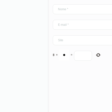
8
+
=