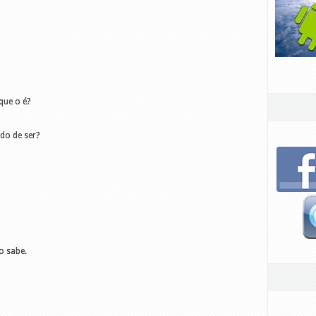
que o é?
do de ser?
o sabe.