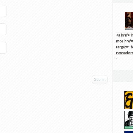
<a href="h
mce_href="
target="_
Pensadore
.
src="http
mce_src="
</a>