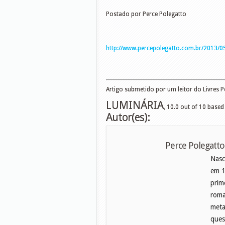
Postado por Perce Polegatto
http://www.percepolegatto.com.br/2013/05
Artigo submetido por um leitor do Livres 
LUMINÁRIA
,
10.0
out of
10
based
Autor(es):
Perce Polegatto
Nasc
em 1
prim
roma
meta
ques