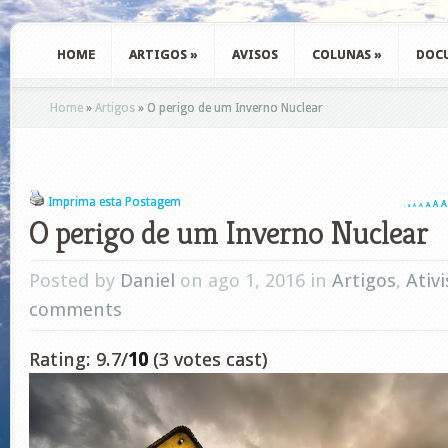
HOME
ARTIGOS
»
AVISOS
COLUNAS
»
DOC
Home
»
Artigos
»
O perigo de um Inverno Nuclear
Imprima esta Postagem
A
A
A
A
A
A
A
O perigo de um Inverno Nuclear
Posted by
Daniel
on ago 1, 2016 in
Artigos
,
Ativ
comments
Rating: 9.7/
10
(3 votes cast)