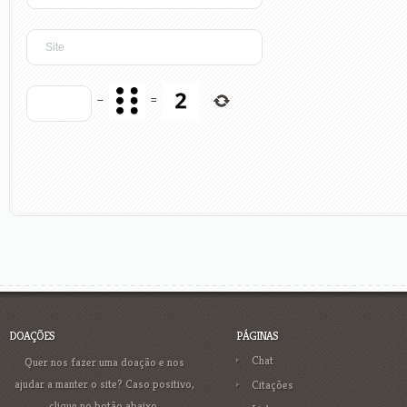
−
=
DOAÇÕES
PÁGINAS
Chat
Quer nos fazer uma doação e nos
ajudar a manter o site? Caso positivo,
Citações
clique no botão abaixo.