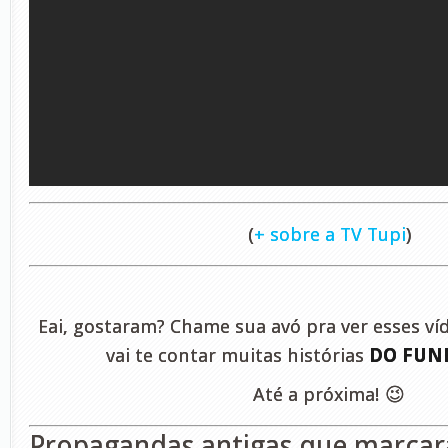
(
+ sobre a TV Tupi
)
Eai, gostaram? Chame sua avó pra ver esses víd
vai te contar muitas histórias
DO FUN
Até a próxima! 😉
Propagandas antigas que marca