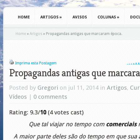
HOME
ARTIGOS
»
AVISOS
COLUNAS
»
DOC
Home
»
Artigos
»
Propagandas antigas que marcaram época.
Imprima esta Postagem
A
A
A
A
A
A
A
Propagandas antigas que marcara
Posted by
Gregori
on jul 11, 2014 in
Artigos
,
Cur
Vídeos
|
0 comments
Rating: 9.3/
10
(4 votes cast)
Que tal viajar no tempo com
comerciais
A maior parte deles são do tempo em que sua