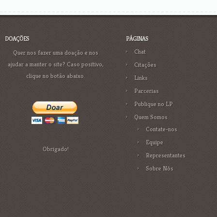
DOAÇÕES
PÁGINAS
Chat
Quer nos fazer uma doação e nos
ajudar a manter o site? Caso positivo,
Citações
clique no botão abaixo.
Links
Parcerias
Publique no LP
Quem Somos
Contate-nos
Equipe
Obrigado!
Representantes
Sobre Nós