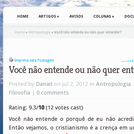
HOME
ARTIGOS
»
AVISOS
COLUNAS
»
DOC
Home
»
Antropologia
»
Você não entende ou não quer entender?
Imprima esta Postagem
A
A
A
A
A
A
A
Você não entende ou não quer en
Posted by
Daniel
on jul 2, 2012 in
Antropologia
,
Filosofia
|
0 comments
Rating: 9.3/
10
(12 votes cast)
Você não entende o porquê de eu não acredit
Então vejamos, o cristianismo é a crença em 