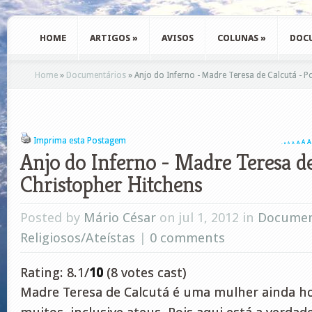
HOME
ARTIGOS
»
AVISOS
COLUNAS
»
DOC
Home
»
Documentários
»
Anjo do Inferno - Madre Teresa de Calcutá - P
Imprima esta Postagem
A
A
A
A
A
A
A
Anjo do Inferno - Madre Teresa de
Christopher Hitchens
Posted by
Mário César
on jul 1, 2012 in
Documen
Religiosos/Ateístas
|
0 comments
Rating: 8.1/
10
(8 votes cast)
Madre Teresa de Calcutá é uma mulher ainda h