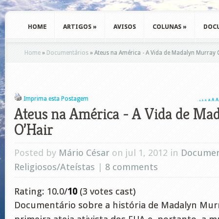
HOME
ARTIGOS
»
AVISOS
COLUNAS
»
DOC
Home
»
Documentários
»
Ateus na América - A Vida de Madalyn Murray 
Imprima esta Postagem
A
A
A
A
A
A
A
Ateus na América - A Vida de Ma
O’Hair
Posted by
Mário César
on jul 1, 2012 in
Documen
Religiosos/Ateístas
|
8 comments
Rating: 10.0/
10
(3 votes cast)
Documentário sobre a história de Madalyn Murr