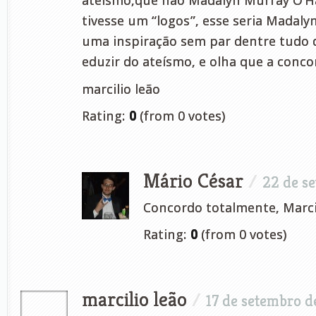
ateísmo,que não Madalyn Murray O’Ha
tivesse um “logos”, esse seria Madaly
uma inspiração sem par dentre tudo 
eduzir do ateísmo, e olha que a conco
marcilio leão
Rating:
0
(from 0 votes)
Mário César
/
22 de s
Concordo totalmente, Marci
Rating:
0
(from 0 votes)
marcilio leão
/
17 de setembro d