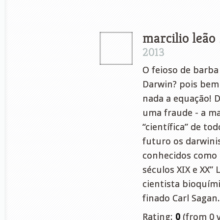
marcilio leão
2013
O feioso de barba
Darwin? pois be
nada a equação! 
uma fraude - a ma
“científica” de to
futuro os darwini
conhecidos como 
séculos XIX e XX” 
cientista bioquím
finado Carl Sagan.
Rating:
0
(from 0 v