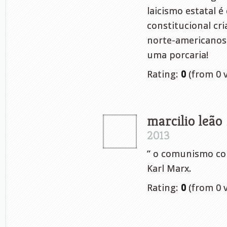
laicismo estatal é
constitucional cri
norte-americanos.
uma porcaria!
Rating:
0
(from 0 v
marcilio leão
2013
” o comunismo co
Karl Marx.
Rating:
0
(from 0 v