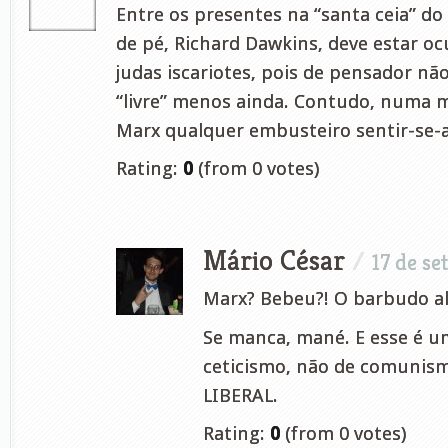
Entre os presentes na “santa ceia” do
de pé, Richard Dawkins, deve estar o
judas iscariotes, pois de pensador nã
“livre” menos ainda. Contudo, numa 
Marx qualquer embusteiro sentir-se-a
Rating:
0
(from 0 votes)
Mário César
/
17 de s
Marx? Bebeu?! O barbudo ali
Se manca, mané. E esse é um
ceticismo, não de comunis
LIBERAL.
Rating:
0
(from 0 votes)