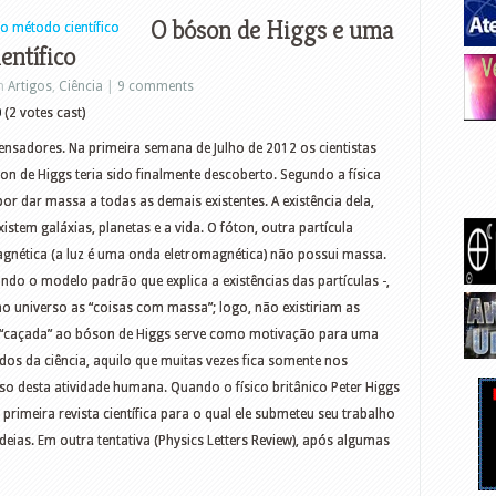
O bóson de Higgs e uma
entífico
in
Artigos
,
Ciência
|
9 comments
0
(2 votes cast)
Pensadores. Na primeira semana de Julho de 2012 os cientistas
n de Higgs teria sido finalmente descoberto. Segundo a física
 por dar massa a todas as demais existentes. A existência dela,
stem galáxias, planetas e a vida. O fóton, outra partícula
gnética (a luz é uma onda eletromagnética) não possui massa.
ndo o modelo padrão que explica a existências das partículas -,
no universo as “coisas com massa”; logo, não existiriam as
a. A “caçada” ao bóson de Higgs serve como motivação para uma
dos da ciência, aquilo que muitas vezes fica somente nos
so desta atividade humana. Quando o físico britânico Peter Higgs
primeira revista científica para o qual ele submeteu seu trabalho
 ideias. Em outra tentativa (Physics Letters Review), após algumas