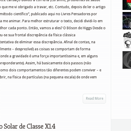
vos: cansaço devido à correria (cursinho, problemas de saúde
 que me vi obrigado a travar, etc. Contudo, depois de ler o artigo
método científico”, publicado aqui no Livres Pensadores por
 me animar. Para melhor estruturar o texto, decidi dividi-lo em
elhor cada ponto. Então, vamos a eles? O Bóson de Higgs Desde o
se sua frontal discrepância da física clássica
entativa de eliminar essa discrepância. Afinal de contas, na
ralmente – desprezível) as coisas se comportam de forma
(onde a gravidade é uma força importantíssima e, em alguns
preponderante). Assim, há basicamente dois passos (não
 como dois comportamentos tão diferentes podem conviver – e
ir, na física de partículas (na pequena escala) de onde vem
Read More
Solar de Classe X1.4