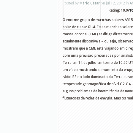
Posted by
Mário César
on jul 12, 2012 in
A
Rating: 10.0/
1
O enorme grupo de manchas solares AR1520
solar de classe X1.4. Estas manchas solar
massa coronal (CME) se dirige diretament
atualmente disponíveis – ou seja, observaç
mostram que a CME está viajando em direç
com uma previsão preparadas por analista
Terra em 14 de julho em torno de 10:20 U
um vídeo mostrando o momento da erupção
rádio R3 no lado iluminado da Terra duran
tempestade geomagnética de nível G2-G4, d
alguns problemas de intermitência de naveg
flutuações de redes de energia. Mas os m