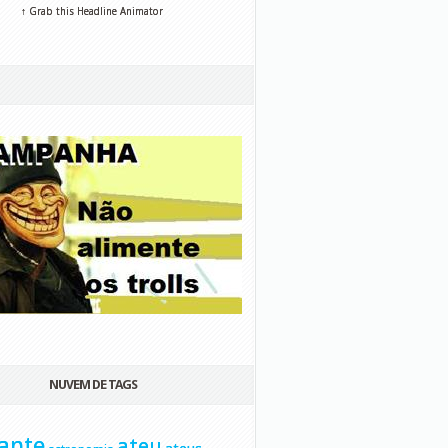
↑ Grab this Headline Animator
NUVEM DE TAGS
ante
ateu