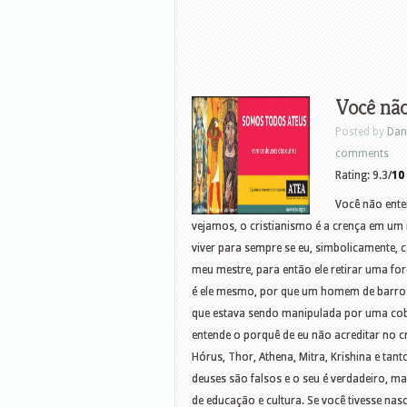
Você não
Posted by
Dan
comments
Rating: 9.3/
10
Você não ente
vejamos, o cristianismo é a crença em u
viver para sempre se eu, simbolicamente, c
meu mestre, para então ele retirar uma for
é ele mesmo, por que um homem de barro
que estava sendo manipulada por uma cob
entende o porquê de eu não acreditar no c
Hórus, Thor, Athena, Mitra, Krishina e tan
deuses são falsos e o seu é verdadeiro, m
de educação e cultura. Se você tivesse nasc