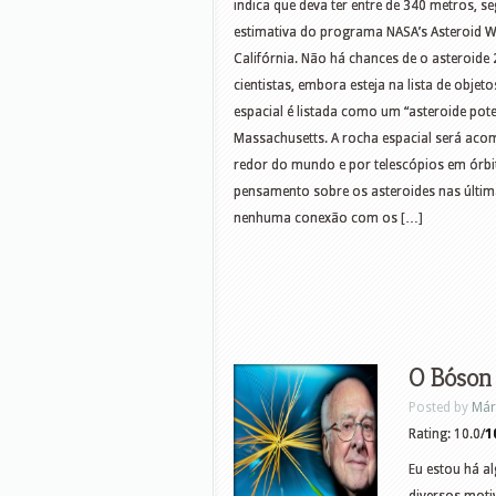
indica que deva ter entre de 340 metros, 
estimativa do programa NASA’s Asteroid W
Califórnia. Não há chances de o asteroide
cientistas, embora esteja na lista de obj
espacial é listada como um “asteroide pot
Massachusetts. A rocha espacial será aco
redor do mundo e por telescópios em órb
pensamento sobre os asteroides nas última
nenhuma conexão com os […]
O Bóson 
Posted by
Már
Rating: 10.0/
1
Eu estou há a