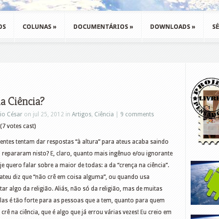
OS
COLUNAS
»
DOCUMENTÁRIOS
»
DOWNLOADS
»
SÉ
a Ciência?
io César
on jul 25, 2012 in
Artigos
,
Ciência
|
9 comments
(7 votes cast)
entes tentam dar respostas “à altura” para ateus acaba saindo
á repararam nisto? E, claro, quanto mais ingênuo e/ou ignorante
je quero falar sobre a maior de todas: a da “crença na ciência”.
teu diz que “não crê em coisa alguma”, ou quando usa
r algo da religião. Aliás, não só da religião, mas de muitas
las é tão forte para as pessoas que a tem, quanto para quem
crê na ciência, que é algo que já errou várias vezes! Eu creio em