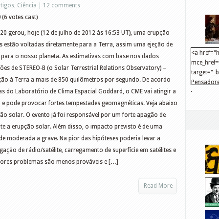
rtigos
,
Ciência
|
12 comments
0
(6 votes cast)
 gerou, hoje (12 de julho de 2012 às 16:53 UT), uma erupção
es estão voltadas diretamente para a Terra, assim uma ejeção de
<a href="h
e para o nosso planeta. As estimativas com base nos dados
mce_href="
ões de STEREO-B (o Solar Terrestrial Relations Observatory) –
target="_
ão à Terra a mais de 850 quilômetros por segundo. De acordo
Pensadore
.
s do Laboratório de Clima Espacial Goddard, o CME vai atingir a
src="http
mce_src="
T e pode provocar fortes tempestades geomagnéticas. Veja abaixo
</a>
 solar. O evento já foi responsável por um forte apagão de
te a erupção solar. Além disso, o impacto previsto é de uma
e moderada a grave. Na pior das hipóteses poderia levar a
ação de rádio/satélite, carregamento de superfície em satélites e
aiores problemas são menos prováveis e […]
Read More