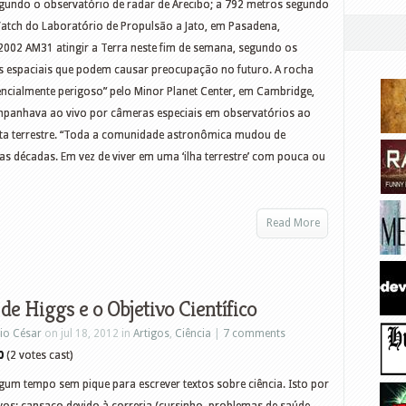
segundo o observatório de radar de Arecibo; a 792 metros segundo
atch do Laboratório de Propulsão a Jato, em Pasadena,
 2002 AM31 atingir a Terra neste fim de semana, segundo os
etos espaciais que podem causar preocupação no futuro. A rocha
encialmente perigoso” pelo Minor Planet Center, em Cambridge,
mpanhava ao vivo por câmeras especiais em observatórios ao
ita terrestre. “Toda a comunidade astronômica mudou de
s décadas. Em vez de viver em uma ‘ilha terrestre’ com pouca ou
Read More
de Higgs e o Objetivo Científico
io César
on jul 18, 2012 in
Artigos
,
Ciência
|
7 comments
0
(2 votes cast)
lgum tempo sem pique para escrever textos sobre ciência. Isto por