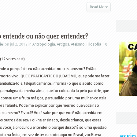
Read More
 entende ou não quer entender?
iel
on jul 2, 2012 in
Antropologia
,
Artigos
,
Ateísmo
,
Filosofia
|
0
(12 votes cast)
nde o porquê de eu não acreditar no cristianismo? Então
m morto vivo, QUE É PRATICANTE DO JUDAÍSMO, que pode me fazer
anibalizá-lo e, telepaticamente, informá-lo que o aceito como
ça maligna da minha alma, que foi colocada lá pelo pai dele, que
 comeu uma fruta mágica, persuadido por uma mulher-costela
ra falante. Pode me explicar por que mesmo que você não
ristianismo? E você? Você sabe por que você não acredita em
tos outros deuses? Foi-lhe ensinado, desde criança, que esses
as você já procurou entender o porquê disso? É só uma questão
assin
ido na Índia, em vez de ter nascido aqui no Brasil, você teria