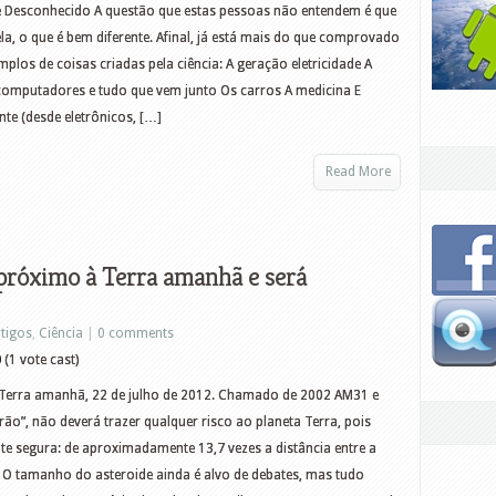
nte Desconhecido A questão que estas pessoas não entendem é que
a, o que é bem diferente. Afinal, já está mais do que comprovado
plos de coisas criadas pela ciência: A geração eletricidade A
computadores e tudo que vem junto Os carros A medicina E
te (desde eletrônicos, […]
Read More
 próximo à Terra amanhã e será
rtigos
,
Ciência
|
0 comments
0
(1 vote cast)
Terra amanhã, 22 de julho de 2012. Chamado de 2002 AM31 e
o”, não deverá trazer qualquer risco ao planeta Terra, pois
te segura: de aproximadamente 13,7 vezes a distância entre a
). O tamanho do asteroide ainda é alvo de debates, mas tudo