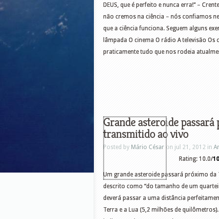
DEUS, que é perfeito e nunca erra!” – Cre
não cremos na ciência – nós confiamos nel
que a ciência funciona. Seguem alguns exem
lâmpada O cinema O rádio A televisão Os 
praticamente tudo que nos rodeia atualmen
Grande asteroide passará
transmitido ao vivo
Posted by
Mário César
on jul 21, 2012 in
A
Rating: 10.0/
1
Um grande asteroide passará próximo da 
descrito como “do tamanho de um quarteirã
deverá passar a uma distância perfeitamen
Terra e a Lua (5,2 milhões de quilômetros