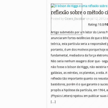
reflexão sobre o método ci
Posted by
Cicero_Escobar
on jul 12, 2012 
Rating: 10.0/
1
Artigo submetido por um leitor do Livres 
anunciaram fortes evidências de que o Bóso
teórica, esta partícula seria a responsável
portanto, é um dos motivos porque hoje exi
fundamental, mediadora da força eletroma
Não seria nenhum exagero dizer que - segu
não fosse o bóson de Higgs, não existiria 
galáxias, as estrelas, os planetas, a vid
reflexão tão importante quanto os resusta
bastidores, porém é o que garante o suces
propôs a hipótese da partícula, em 1964, a 
(Physics Letters) rejeitou em publicar suas
[…]