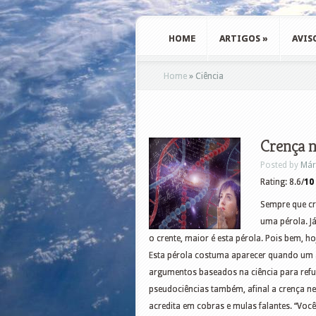
HOME
ARTIGOS
»
AVIS
Home
»
Ciência
Crença n
Posted by
Már
Rating: 8.6/
10
Sempre que cr
uma pérola. J
o crente, maior é esta pérola. Pois bem, ho
Esta pérola costuma aparecer quando um a
argumentos baseados na ciência para refuta
pseudociências também, afinal a crença ne
acredita em cobras e mulas falantes. “Você 