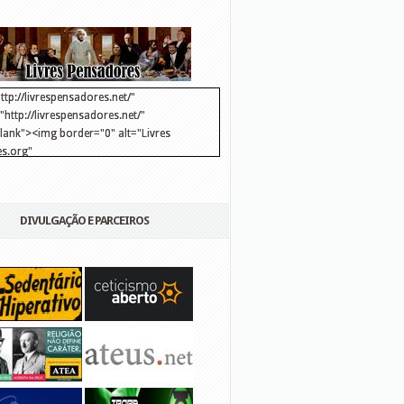
ttp://livrespensadores.net/"
http://livrespensadores.net/"
blank"><img border="0" alt="Livres
s.org"
://lh6.ggpht.com/_25pDjsdjolQ/TNSgK1CylTI/AAAAAAAAAFk/u8d6kvYMhVc/Banner
http://lh6.ggpht.com/_25pDjsdjolQ/TNSgK1CylTI/AAAAAAAAAFk/u8d6kvYMhVc/Ba
DIVULGAÇÃO E PARCEIROS