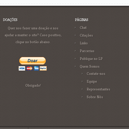
DOAÇÕES
PÁGINAS
Chat
Quer nos fazer uma doação e nos
ajudar a manter o site? Caso positivo,
Citações
clique no botão abaixo.
Links
Parcerias
Publique no LP
Quem Somos
Contate-nos
Equipe
Obrigado!
Representantes
Sobre Nós