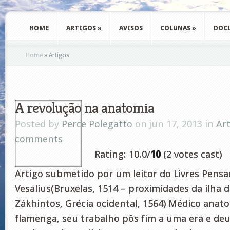
HOME
ARTIGOS
»
AVISOS
COLUNAS
»
DOC
Home
»
Artigos
A revolução na anatomia
Posted by
Perce Polegatto
on jun 17, 2013 in
Ar
comments
Rating: 10.0/
10
(2 votes cast)
Artigo submetido por um leitor do Livres Pens
Vesalius(Bruxelas, 1514 – proximidades da ilha d
Zákhintos, Grécia ocidental, 1564) Médico anat
flamenga, seu trabalho pôs fim a uma era e deu 