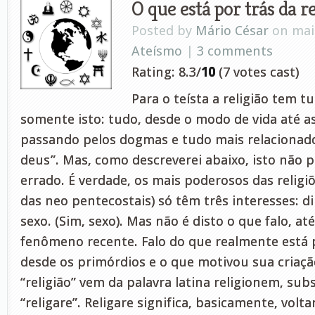
O que está por trás da re
Posted by
Mário César
on maio
Ateísmo
|
3 comments
Rating: 8.3/
10
(7 votes cast)
Para o teísta a religião tem t
somente isto: tudo, desde o modo de vida até as
passando pelos dogmas e tudo mais relacionado
deus”. Mas, como descreverei abaixo, isto não p
errado. É verdade, os mais poderosos das religi
das neo pentecostais) só têm três interesses: d
sexo. (Sim, sexo). Mas não é disto o que falo, a
fenômeno recente. Falo do que realmente está p
desde os primórdios e o que motivou sua criaçã
“religião” vem da palavra latina religionem, sub
“religare”. Religare significa, basicamente, volta