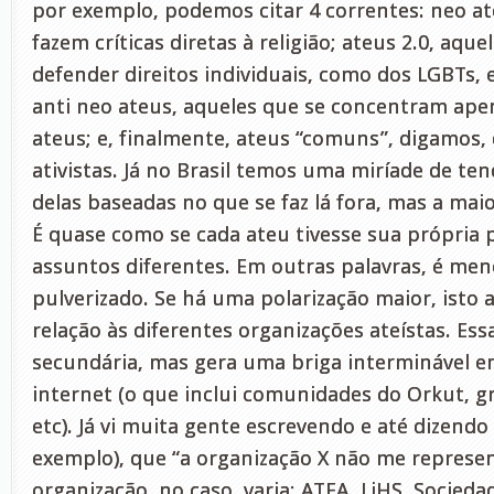
por exemplo, podemos citar 4 correntes: neo at
fazem críticas diretas à religião; ateus 2.0, aqu
defender direitos individuais, como dos LGBTs, 
anti neo ateus, aqueles que se concentram ape
ateus; e, finalmente, ateus “comuns”, digamos,
ativistas. Já no Brasil temos uma miríade de te
delas baseadas no que se faz lá fora, mas a mai
É quase como se cada ateu tivesse sua própria 
assuntos diferentes. Em outras palavras, é men
pulverizado. Se há uma polarização maior, isto
relação às diferentes organizações ateístas. Ess
secundária, mas gera uma briga interminável e
internet (o que inclui comunidades do Orkut, 
etc). Já vi muita gente escrevendo e até dizendo
exemplo), que “a organização X não me represen
organização, no caso, varia: ATEA, LiHS, Socieda