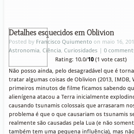
Detalhes esquecidos em Oblivion
Posted by
Francisco Quiumento
on maio 16, 20
Astronomia
,
Ciência
,
Curiosidades
|
0 comment
Rating: 10.0/
10
(1 vote cast)
Não posso ainda, pelo desagradável que é torna
tratar algumas coisas de Oblivion (2013, IMDB, W
primeiros minutos de filme ficamos sabendo qu
alienígena atacou a Terra inicialmente explodin
causando tsunamis colossais que arrasaram noss
problema é que o que causariam os tsunamis se
realmente são causadas pela Lua (e não somente
também tem uma pequena influência), mas não 