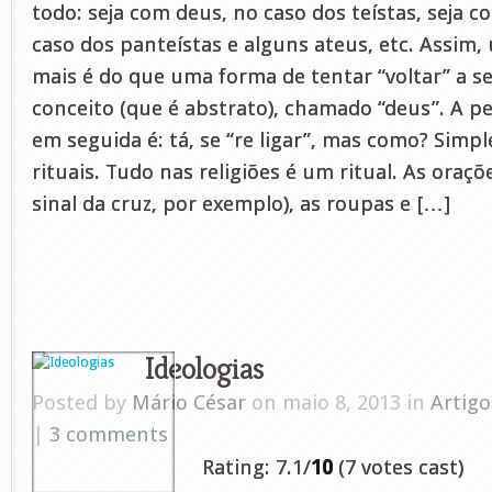
todo: seja com deus, no caso dos teístas, seja c
caso dos panteístas e alguns ateus, etc. Assim,
mais é do que uma forma de tentar “voltar” a se 
conceito (que é abstrato), chamado “deus”. A 
em seguida é: tá, se “re ligar”, mas como? Simpl
rituais. Tudo nas religiões é um ritual. As oraçõ
sinal da cruz, por exemplo), as roupas e […]
Ideologias
Posted by
Mário César
on maio 8, 2013 in
Artigo
|
3 comments
Rating: 7.1/
10
(7 votes cast)