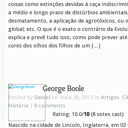
coisas como extinções devidas à caça indiscrim
a médio e longo prazo de distúrbios ambientais,
desmatamento, a aplicação de agrotóxicos, ou
global; etc. O que é o exato o contrário da Evol
explica e prevê tudo isso, como pode prever at
cores dos olhos dos filhos de um […]
George Boole
Posted by
Daniel
on maio 28, 2013 in
Artigos
,
Ci
História
|
0 comments
Rating: 10.0/
10
(8 votes cast)
Nascido na cidade de Lincoln, Inglaterra, em 0