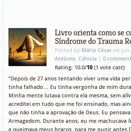
Livro orienta como se c
Síndrome do Trauma Re
Posted by
Mário César
on jun 
Ateísmo
,
Ciência
|
0 commen
Rating: 10.0/
10
(1 vote cast)
“Depois de 27 anos tentando viver uma vida perf
tinha falhado… Eu tinha vergonha de mim duran
Minha mente lutava contra ela mesma, sem alí
acreditei em tudo que me foi ensinado, mas ai
que não tinha a aprovação de Deus. Eu pensava
Armagedom. Durante anos, eu me machucava li
e queimava meus braços, para me punir antes De