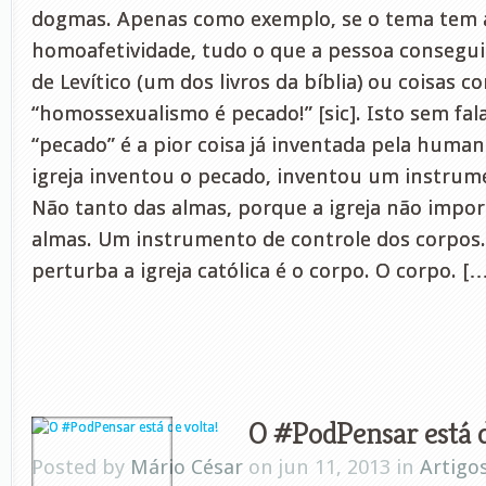
dogmas. Apenas como exemplo, se o tema tem 
homoafetividade, tudo o que a pessoa consegui
de Levítico (um dos livros da bíblia) ou coisas c
“homossexualismo é pecado!” [sic]. Isto sem fal
“pecado” é a pior coisa já inventada pela huma
igreja inventou o pecado, inventou um instrum
Não tanto das almas, porque a igreja não impo
almas. Um instrumento de controle dos corpos.
perturba a igreja católica é o corpo. O corpo. [
O #PodPensar está d
Posted by
Mário César
on jun 11, 2013 in
Artigo