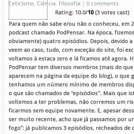
Ceticismo
,
Ciência
,
Filosofia
|
0 comments
Rating: 10.0/
10
(3 votes cast)
Para quem não sabe e/ou não o conheceu, em 
podcast chamado PodPensar. Na época, fizemos
obviamente) quatro episódios. Depois, devido a
veem ao caso, tudo, com exceção do site, foi exc
voltamos à estaca zero e lá ficamos até agora. H
PodPensar tem diversos membros (mais do que
aparecem na página da equipe do blog), o que
tenhamos um número mínimo de membros dispo
o que são chamados de “episódios”. Mais que i
voltemos a ter problemas, não corremos um risc
ficarmos sem equipe novamente. E, apesar dess
ser muito recente, acho que já passamos por u
fogo”: já publicamos 3 episódios, recheados de