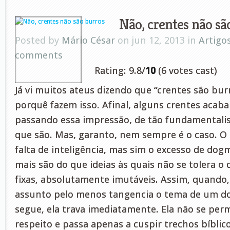
Não, crentes não sã
Posted by
Mário César
on jun 12, 2013 in
Artigo
comments
Rating: 9.8/
10
(6 votes cast)
Já vi muitos ateus dizendo que “crentes são bur
porquê fazem isso. Afinal, alguns crentes aca
passando essa impressão, de tão fundamentali
que são. Mas, garanto, nem sempre é o caso. O
falta de inteligência, mas sim o excesso de do
mais são do que ideias às quais não se tolera o 
fixas, absolutamente imutáveis. Assim, quando
assunto pelo menos tangencia o tema de um d
segue, ela trava imediatamente. Ela não se per
respeito e passa apenas a cuspir trechos bíblic