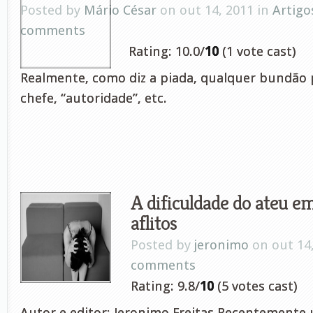
Posted by
Mário César
on out 14, 2011 in
Artigo
comments
Rating: 10.0/
10
(1 vote cast)
Realmente, como diz a piada, qualquer bundão 
chefe, “autoridade”, etc.
A dificuldade do ateu e
aflitos
Posted by
jeronimo
on out 14
comments
Rating: 9.8/
10
(5 votes cast)
Autor e editor: Jeronimo Freitas Recentemen