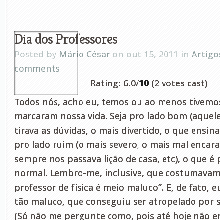
Dia dos Professores
Posted by
Mário César
on out 15, 2011 in
Artigo
comments
Rating: 6.0/
10
(2 votes cast)
Todos nós, acho eu, temos ou ao menos tivemo
marcaram nossa vida. Seja pro lado bom (aquel
tirava as dúvidas, o mais divertido, o que ensina
pro lado ruim (o mais severo, o mais mal encar
sempre nos passava lição de casa, etc), o que é
normal. Lembro-me, inclusive, que costumavam 
professor de física é meio maluco”. E, de fato, e
tão maluco, que conseguiu ser atropelado por s
(Só não me pergunte como, pois até hoje não e