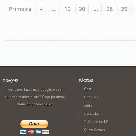
Primeira
«
...
10
20
...
28
29
DOAÇÕES
PÁGINAS
Chat
Quer nos fazer uma doação e nos
ajudar a manter o site? Caso positivo,
Citações
clique no botão abaixo.
Links
Parcerias
Publique no LP
Quem Somos