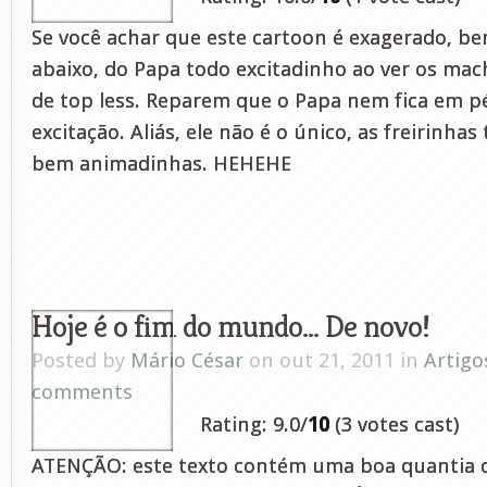
Se você achar que este cartoon é exagerado, b
abaixo, do Papa todo excitadinho ao ver os ma
de top less. Reparem que o Papa nem fica em pé 
excitação. Aliás, ele não é o único, as freirinh
bem animadinhas. HEHEHE
Hoje é o fim do mundo… De novo!
Posted by
Mário César
on out 21, 2011 in
Artigo
comments
Rating: 9.0/
10
(3 votes cast)
ATENÇÃO: este texto contém uma boa quantia de