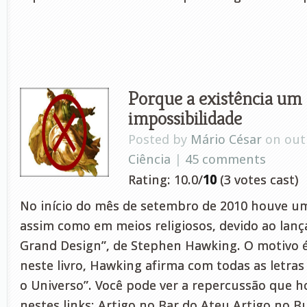
Porque a existência um
impossibilidade
Posted by
Mário César
on out 
Ciência
|
45 comments
Rating: 10.0/
10
(3 votes cast)
No início do mês de setembro de 2010 houve um
assim como em meios religiosos, devido ao lanç
Grand Design”, de Stephen Hawking. O motivo é
neste livro, Hawking afirma com todas as letras
o Universo”. Você pode ver a repercussão que 
nestes links: Artigo no Bar do Ateu Artigo no B