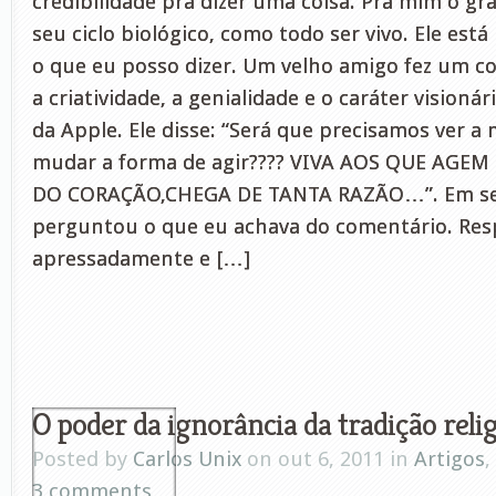
credibilidade pra dizer uma coisa. Pra mim o g
seu ciclo biológico, como todo ser vivo. Ele está
o que eu posso dizer. Um velho amigo fez um c
a criatividade, a genialidade e o caráter visionár
da Apple. Ele disse: “Será que precisamos ver a
mudar a forma de agir???? VIVA AOS QUE AGE
DO CORAÇÃO,CHEGA DE TANTA RAZÃO…”. Em s
perguntou o que eu achava do comentário. Res
apressadamente e […]
O poder da ignorância da tradição relig
Posted by
Carlos Unix
on out 6, 2011 in
Artigos
,
3 comments