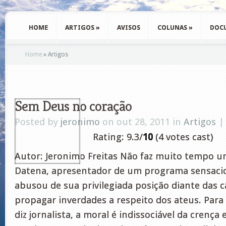
HOME
ARTIGOS
»
AVISOS
COLUNAS
»
DOC
Home
»
Artigos
Sem Deus no coração
Posted by
jeronimo
on out 28, 2011 in
Artigos
Rating: 9.3/
10
(4 votes cast)
Autor: Jeronimo Freitas Não faz muito tempo 
Datena, apresentador de um programa sensacion
abusou de sua privilegiada posição diante das 
propagar inverdades a respeito dos ateus. Para
diz jornalista, a moral é indissociável da crença