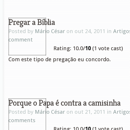
Pregar a Bíblia
Posted by
Mário César
on out 24, 2011 in
Artigo
comment
Rating: 10.0/
10
(1 vote cast)
Com este tipo de pregação eu concordo.
Porque o Papa é contra a camisinha
Posted by
Mário César
on out 21, 2011 in
Artigo
comments
Rating: 10.0/
10
(1 vote cast)