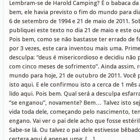
Lembram-se de Harold Camping? É o babaca da f
bem, ele havia previsto o fim do mundo para di
6 de setembro de 1994 e 21 de maio de 2011. So
publiquei este texto no dia 21 de maio e este ou
Pois bem, como se não bastasse ter errado de f
por 3 vezes, este cara inventou mais uma. Prim
desculpa: “deus é misericordioso e decidiu não
com cinco meses de sofrimento”. Ainda assim, 
mundo para hoje, 21 de outubro de 2011. Você 
isto aqui. E ele confirmou isto a cerca de 1 mês
lido aqui. Pois bem. Qual será a desculpa esfar
“se enganou”, novamente? Bem… Talvez isto seja
vida toda dele, começando pelo nascimento, t
engano. Vai ver o pai dele acho que fosse estéril
Sabe-se lá. Ou talvez o pai dele estivesse bêba
certeza aqui é apenas uma: […]