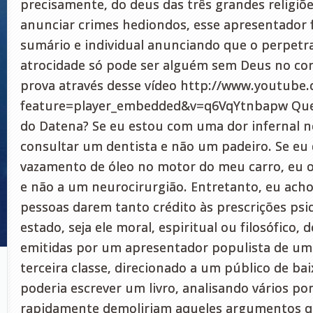
precisamente, do deus das três grandes religiõ
anunciar crimes hediondos, esse apresentador 
sumário e individual anunciando que o perpetra
atrocidade só pode ser alguém sem Deus no cora
prova através desse vídeo http://www.youtube
feature=player_embedded&v=q6VqYtnbapw Que 
do Datena? Se eu estou com uma dor infernal n
consultar um dentista e não um padeiro. Se eu
vazamento de óleo no motor do meu carro, eu 
e não a um neurocirurgião. Entretanto, eu ach
pessoas darem tanto crédito às prescrições psiq
estado, seja ele moral, espiritual ou filosófico, 
emitidas por um apresentador populista de um
terceira classe, direcionado a um público de bai
poderia escrever um livro, analisando vários po
rapidamente demoliriam aqueles argumentos q