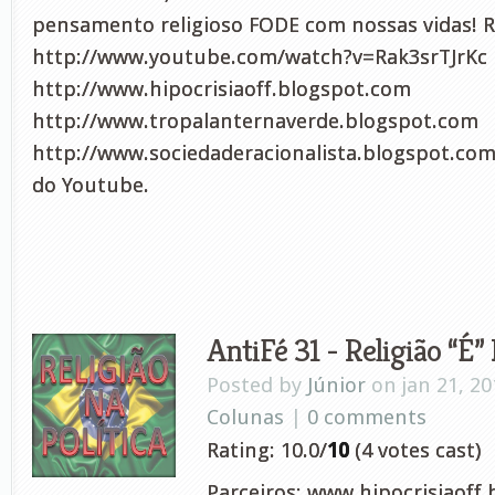
pensamento religioso FODE com nossas vidas! Rel
http://www.youtube.com/watch?v=Rak3srTJrKc P
http://www.hipocrisiaoff.blogspot.com
http://www.tropalanternaverde.blogspot.com
http://www.sociedaderacionalista.blogspot.com
do Youtube.
AntiFé 31 - Religião “É” 
Posted by
Júnior
on jan 21, 20
Colunas
|
0 comments
Rating: 10.0/
10
(4 votes cast)
Parceiros: www.hipocrisiaoff