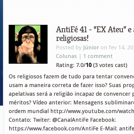
AntiFé 41 - “EX Ateu” e
religiosas!
Posted by
Júnior
on fev 14, 20
Colunas
|
1 comment
Rating: 7.0/
10
(3 votes cast)
Os religiosos fazem de tudo para tentar convenc
usam a maneira correta de fazer isso? Suas pr
apelativas será a religião incapaz de convencer
méritos? Vídeo anterior: Mensagens subliminare
ordem mundial http://www.youtube.com/watc
Contato: Twiter: @CanalAntiFe Facebook:
https://www.facebook.com/AntiFe E-Mail:
anti