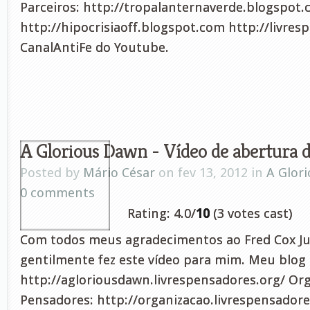
Parceiros: http://tropalanternaverde.blogspot
http://hipocrisiaoff.blogspot.com http://livres
CanalAntiFe do Youtube.
A Glorious Dawn - Vídeo de abertura 
Posted by
Mário César
on fev 13, 2012 in
A Glor
0 comments
Rating: 4.0/
10
(3 votes cast)
Com todos meus agradecimentos ao Fred Cox Ju
gentilmente fez este vídeo para mim. Meu blog 
http://agloriousdawn.livrespensadores.org/ Org
Pensadores: http://organizacao.livrespensadores