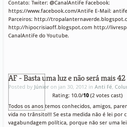
Contato: Twiter: @CanalAntiFe Facebook:
https://www.facebook.com/AntiFe E-Mail:
anti
Parceiros: http://tropalanternaverde.blogspot
http://hipocrisiaoff.blogspot.com http://livres
CanalAntiFe do Youtube.
AF - Basta uma luz e não será mais 42 
Posted by
Júnior
on jan 30, 2012 in
Anti Fé
,
Colu
Rating: 10.0/
10
(2 votes cast)
Todos os anos temos conhecidos, amigos, pare
vida no trânsito!!! Se esta medida não é lei por 
vagabundagem política, porque não ser uma le