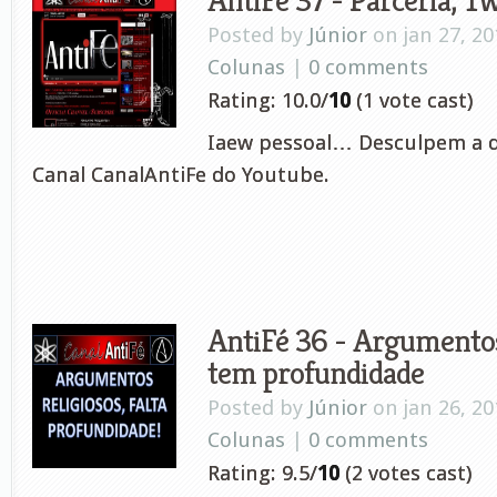
Posted by
Júnior
on jan 27, 20
Colunas
|
0 comments
Rating: 10.0/
10
(1 vote cast)
Iaew pessoal… Desculpem a d
Canal CanalAntiFe do Youtube.
AntiFé 36 - Argumentos
tem profundidade
Posted by
Júnior
on jan 26, 20
Colunas
|
0 comments
Rating: 9.5/
10
(2 votes cast)