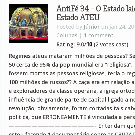
AntiFé 34 - O Estado lai
Estado ATEU
Posted by
Júnior
on jan 24, 20
Colunas
|
1 comment
Rating: 9.0/
10
(2 votes cast)
Regimes ateus mataram milhões de pessoas? S
50 cerca de 96% da pop mundial era “religiosa”;
fossem mortas as pessoas religiosas, tería o r
100 milhões de russos?? A caça era em relação a
e exploradores da classe operária, a igreja ort
influência de grande parte de capital ligado a n
revolução, obviamente, foram cortadas tais cab
politica, que ERRONEAMENTE é vinculada a perse
———————————————- Entendam que nes
estou fazendo 1 documentário sobre as CRUZAD