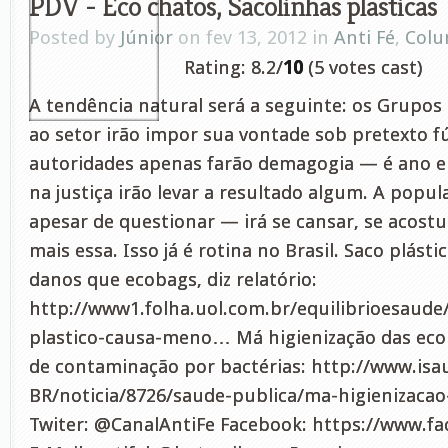
PDV - Eco chatos, Sacolinhas plasticas
Posted by
Júnior
on fev 13, 2012 in
Anti Fé
,
Colu
Rating: 8.2/
10
(5 votes cast)
A tendência natural será a seguinte: os Grupos
ao setor irão impor sua vontade sob pretexto fúti
autoridades apenas farão demagogia — é ano ele
na justiça irão levar a resultado algum. A popu
apesar de questionar — irá se cansar, se acost
mais essa. Isso já é rotina no Brasil. Saco plás
danos que ecobags, diz relatório:
http://www1.folha.uol.com.br/equilibrioesaude
plastico-causa-meno… Má higienização das eco
de contaminação por bactérias: http://www.isa
BR/noticia/8726/saude-publica/ma-higienizaca
Twiter: @CanalAntiFe Facebook: https://www.f