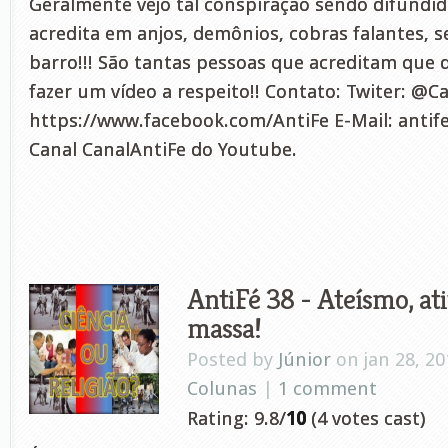
Geralmente vejo tal conspiração sendo difundi
acredita em anjos, demônios, cobras falantes, 
barro!!! São tantas pessoas que acreditam que 
fazer um vídeo a respeito!! Contato: Twiter: @C
https://www.facebook.com/AntiFe E-Mail:
anti
Canal CanalAntiFe do Youtube.
AntiFé 38 - Ateísmo, at
massa!
Posted by
Júnior
on jan 28, 20
Colunas
|
1 comment
Rating: 9.8/
10
(4 votes cast)