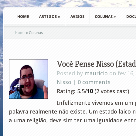
HOME
ARTIGOS
»
AVISOS
COLUNAS
»
DOC
Home
»
Colunas
Você Pense Nisso (Estad
Posted by
mauricio
on fev 16,
Nisso
|
0 comments
Rating: 5.5/
10
(2 votes cast)
Infelizmente vivemos em um 
palavra realmente não existe. Um estado laico 
a uma religião, deve sim ter uma igualdade entr