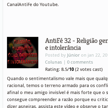
CanalAntiFe do Youtube.
AntiFé 32 - Religião ger
e intolerância
Posted by
Júnior
on jan 22, 20
Colunas
|
0 comments
Rating: 8.5/
10
(2 votes cast)
Quando o sentimentalismo vale mais que qual
racional, temos o terreno armado para os confli
afinal o meu amigo invisível é mais forte que o 
consegue compreender a razão porque eu critico
dizer asneiras, assista este vídeo e observe o t