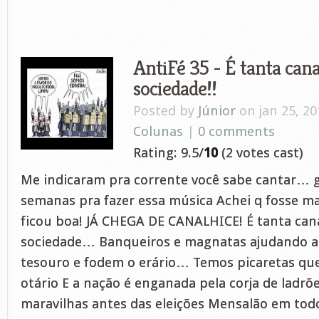
AntiFé 35 - É tanta cana
sociedade!!
Posted by
Júnior
on jan 25, 20
Colunas
|
0 comments
Rating: 9.5/
10
(2 votes cast)
Me indicaram pra corrente você sabe cantar… 
semanas pra fazer essa música Achei q fosse ma
ficou boa! JÁ CHEGA DE CANALHICE! É tanta can
sociedade… Banqueiros e magnatas ajudando a
tesouro e fodem o erário… Temos picaretas qu
otário E a nação é enganada pela corja de lad
maravilhas antes das eleições Mensalão em todo