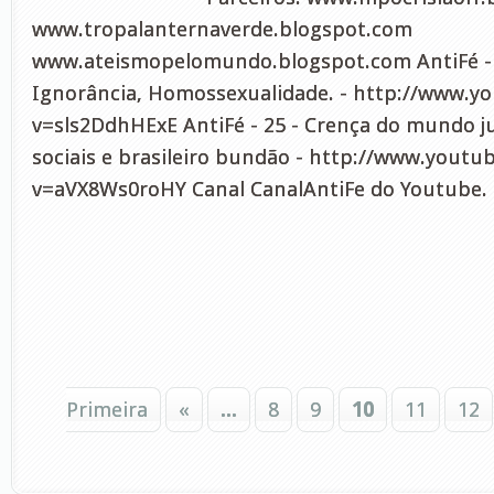
www.tropalanternaverde.blogspot.com
www.ateismopelomundo.blogspot.com AntiFé - 2
Ignorância, Homossexualidade. - http://www.
v=sls2DdhHExE AntiFé - 25 - Crença do mundo j
sociais e brasileiro bundão - http://www.yout
v=aVX8Ws0roHY Canal CanalAntiFe do Youtube.
Primeira
«
...
8
9
10
11
12