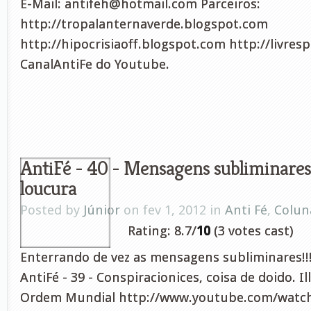
E-Mail:
antifeh@hotmail.com
Parceiros:
http://tropalanternaverde.blogspot.com
http://hipocrisiaoff.blogspot.com http://livres
CanalAntiFe do Youtube.
AntiFé - 40 - Mensagens subliminares
loucura
Posted by
Júnior
on fev 1, 2012 in
Anti Fé
,
Colun
Rating: 8.7/
10
(3 votes cast)
Enterrando de vez as mensagens subliminares!!!
AntiFé - 39 - Conspiracionices, coisa de doido. I
Ordem Mundial http://www.youtube.com/wat