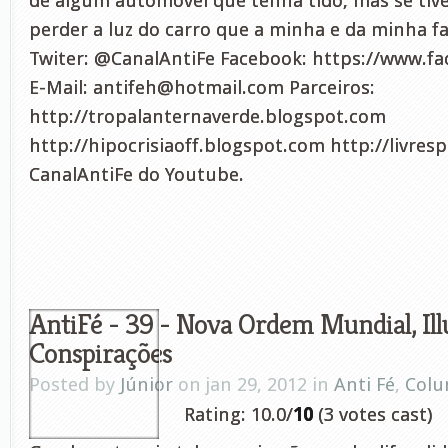
de algum automóvel que tenha tido, mas se tive
perder a luz do carro que a minha e da minha fa
Twiter: @CanalAntiFe Facebook: https://www.f
E-Mail:
antifeh@hotmail.com
Parceiros:
http://tropalanternaverde.blogspot.com
http://hipocrisiaoff.blogspot.com http://livres
CanalAntiFe do Youtube.
AntiFé - 39 - Nova Ordem Mundial, Ill
Conspirações
Posted by
Júnior
on jan 29, 2012 in
Anti Fé
,
Colu
Rating: 10.0/
10
(3 votes cast)