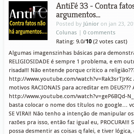
AntiFé 33 - Contra fato
argumentos…
Posted by
Júnior
on jan 23, 20
Colunas
|
0 comments
Rating: 9.0/
10
(2 votes cast)
Algumas imagenszinhas básicas para demonstr
RELIGIOSIDADE é sempre 1 problema, e em outr
risada!!! Não entende porque critico a religião??
http://www.youtube.com/watch?v=Rak3srTJrKc 
motivos RACIONAIS para acreditar em DEUS??? A
http://www.youtube.com/watch?v=geP6BQd-N_k S
basta colocar o nome dos títulos no google… vo
SE VIRA!! Não tenho a intenção de manipular o
razões pra isso, então faz igual eu, PROCURA!!! 
possa desmentir as coisas q falei, e tiver lógica