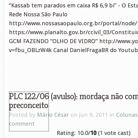
“Kassab tem parados em caixa R$ 6,9 bi” - O Est
Rede Nossa São Paulo
http://www.nossasaopaulo.org.br/portal/node/
https://www.planalto.gov.br/ccivil_03/Constit
GCM FAZENDO “OLHO DE VIDRO” http://www.y
v=fbu_OBLzW4k Canal DanielFragaBR do Youtub
PLC 122/06 (avulso): mordaça não co
preconceito
Posted by
Mário César
on jun 9, 2011 in
Colunas
comment
Rating: 10.0/
10
(1 vote cast)