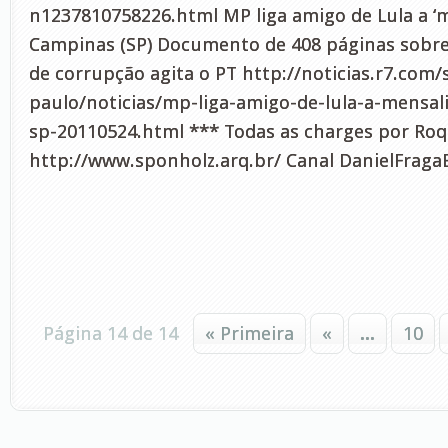
n1237810758226.html MP liga amigo de Lula a ‘
Campinas (SP) Documento de 408 páginas sobr
de corrupção agita o PT http://noticias.r7.com/
paulo/noticias/mp-liga-amigo-de-lula-a-mensa
sp-20110524.html *** Todas as charges por Ro
http://www.sponholz.arq.br/ Canal DanielFraga
Página 14 de 14
« Primeira
«
...
10