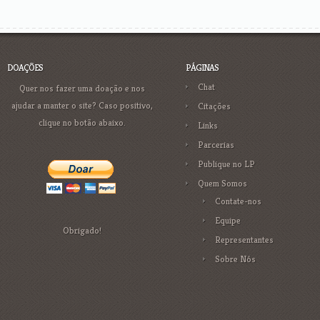
DOAÇÕES
PÁGINAS
Chat
Quer nos fazer uma doação e nos
ajudar a manter o site? Caso positivo,
Citações
clique no botão abaixo.
Links
Parcerias
Publique no LP
Quem Somos
Contate-nos
Equipe
Obrigado!
Representantes
Sobre Nós