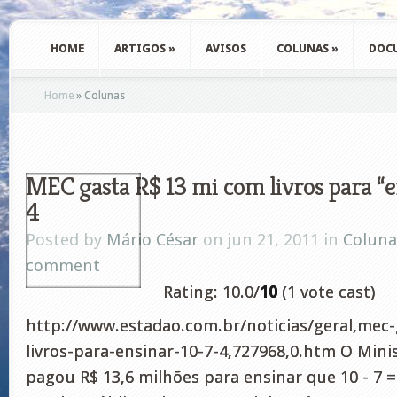
HOME
ARTIGOS
»
AVISOS
COLUNAS
»
DOC
Home
»
Colunas
MEC gasta R$ 13 mi com livros para “en
4
Posted by
Mário César
on jun 21, 2011 in
Coluna
comment
Rating: 10.0/
10
(1 vote cast)
http://www.estadao.com.br/noticias/geral,mec
livros-para-ensinar-10-7-4,727968,0.htm O Mini
pagou R$ 13,6 milhões para ensinar que 10 - 7 =