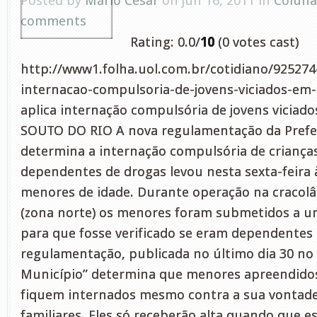
Posted by
Mário César
on jun 16, 2011 in
Coluna
comments
Rating: 0.0/
10
(0 votes cast)
http://www1.folha.uol.com.br/cotidiano/925274-
internacao-compulsoria-de-jovens-viciados-em-
aplica internação compulsória de jovens viciad
SOUTO DO RIO A nova regulamentação da Prefei
determina a internação compulsória de criança
dependentes de drogas levou nesta sexta-feira 
menores de idade. Durante operação na cracolâ
(zona norte) os menores foram submetidos a u
para que fosse verificado se eram dependentes 
regulamentação, publicada no último dia 30 no “
Município” determina que menores apreendidos
fiquem internados mesmo contra a sua vontade
familiares. Eles só receberão alta quando que es