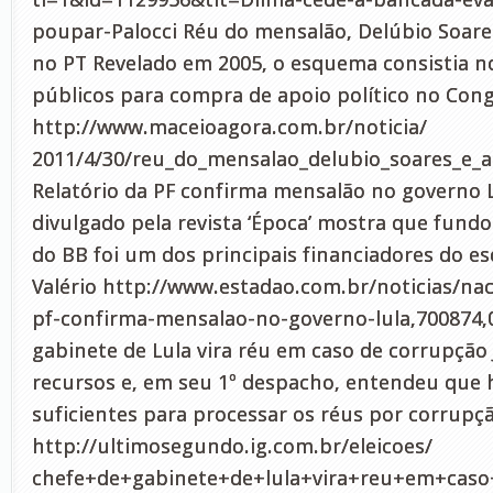
poupar-Palocci Réu do mensalão, Delúbio Soares
no PT Revelado em 2005, o esquema consistia no
públicos para compra de apoio político no Cong
http://www.maceioagora.com.br/noticia/
2011/4/30/reu_do_mensalao_delubio_soares_e_a
Relatório da PF confirma mensalão no governo
divulgado pela revista ‘Época’ mostra que fund
do BB foi um dos principais financiadores do 
Valério http://www.estadao.com.br/noticias/naci
pf-confirma-mensalao-no-governo-lula,700874,
gabinete de Lula vira réu em caso de corrupção
recursos e, em seu 1º despacho, entendeu que
suficientes para processar os réus por corrupç
http://ultimosegundo.ig.com.br/eleicoes/
chefe+de+gabinete+de+lula+vira+reu+em+caso