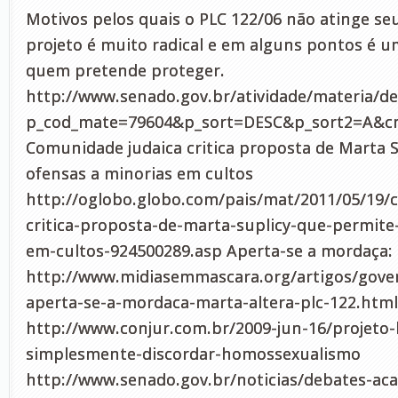
Motivos pelos quais o PLC 122/06 não atinge seu
projeto é muito radical e em alguns pontos é u
quem pretende proteger.
http://www.senado.gov.br/atividade/materia/de
p_cod_mate=79604&p_sort=DESC&p_sort2=A&c
Comunidade judaica critica proposta de Marta 
ofensas a minorias em cultos
http://oglobo.globo.com/pais/mat/2011/05/19/
critica-proposta-de-marta-suplicy-que-permite
em-cultos-924500289.asp Aperta-se a mordaça: 
http://www.midiasemmascara.org/artigos/gove
aperta-se-a-mordaca-marta-altera-plc-122.html
http://www.conjur.com.br/2009-jun-16/projeto-l
simplesmente-discordar-homossexualismo
http://www.senado.gov.br/noticias/debates-ac