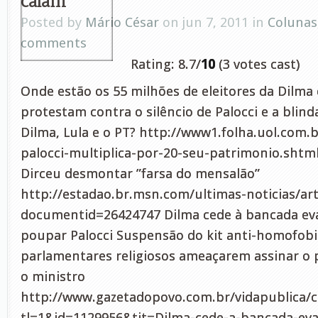
Posted by
Mário César
on jun 7, 2011 in
Colunas
comments
Rating: 8.7/
10
(3 votes cast)
Onde estão os 55 milhões de eleitores da Dilma
protestam contra o silêncio de Palocci e a bli
Dilma, Lula e o PT? http://www1.folha.uol.com.
palocci-multiplica-por-20-seu-patrimonio.shtm
Dirceu desmontar ”farsa do mensalão”
http://estadao.br.msn.com/ultimas-noticias/art
documentid=26424747 Dilma cede à bancada eva
poupar Palocci Suspensão do kit anti-homofobi
parlamentares religiosos ameaçarem assinar o 
o ministro
http://www.gazetadopovo.com.br/vidapublica/
tl=1&id=1129956&tit=Dilma-cede-a-bancada-eva