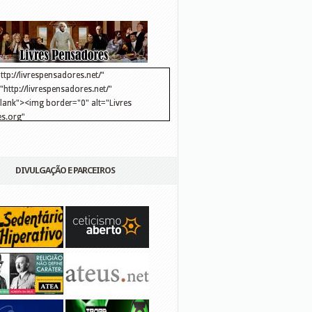
ttp://livrespensadores.net/"
http://livrespensadores.net/"
blank"><img border="0" alt="Livres
s.org"
://lh6.ggpht.com/_25pDjsdjolQ/TNSgK1CylTI/AAAAAAAAAFk/u8d6kvYMhVc/Banner
http://lh6.ggpht.com/_25pDjsdjolQ/TNSgK1CylTI/AAAAAAAAAFk/u8d6kvYMhVc/Ba
DIVULGAÇÃO E PARCEIROS