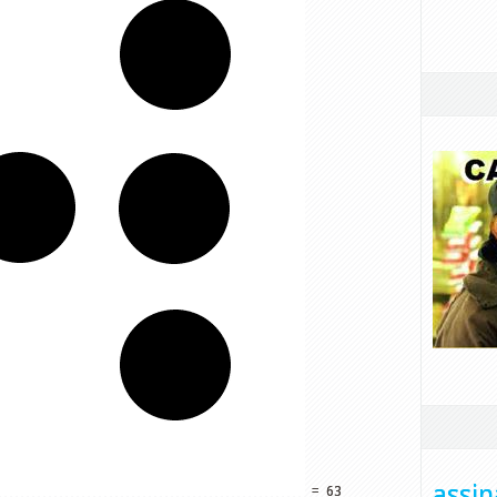
assin
=
63