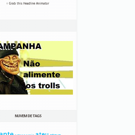
↑ Grab this Headline Animator
NUVEM DE TAGS
ante
ateu