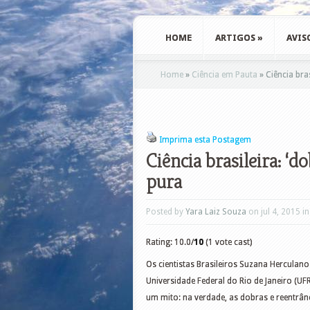
HOME
ARTIGOS
»
AVIS
Home
»
Ciência em Pauta
»
Ciência bras
Imprima esta Postagem
Ciência brasileira: ‘d
pura
Posted by
Yara Laiz Souza
on jul 4, 2015 i
Rating: 10.0/
10
(1 vote cast)
Os cientistas Brasileiros Suzana Herculano
Universidade Federal do Rio de Janeiro (U
um mito: na verdade, as dobras e reentrâ