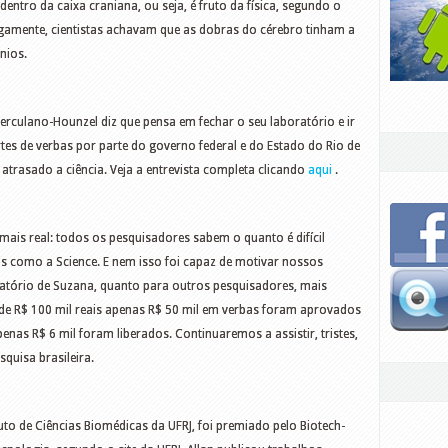
ntro da caixa craniana, ou seja, é fruto da física, segundo o
tigamente, cientistas achavam que as dobras do cérebro tinham a
nios.
Herculano-Hounzel diz que pensa em fechar o seu laboratório e ir
rtes de verbas por parte do governo federal e do Estado do Rio de
 atrasado a ciência. Veja a entrevista completa clicando
aqui
.
 mais real: todos os pesquisadores sabem o quanto é difícil
is como a Science. E nem isso foi capaz de motivar nossos
ratório de Suzana, quanto para outros pesquisadores, mais
 de R$ 100 mil reais apenas R$ 50 mil em verbas foram aprovados
enas R$ 6 mil foram liberados. Continuaremos a assistir, tristes,
squisa brasileira.
tuto de Ciências Biomédicas da UFRJ, foi premiado pelo Biotech-