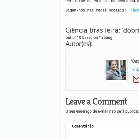
Participe da coluna: 
mandesuapaut
Sigam-nos nas redes sociais:  
Fac
Ciência brasileira: ‘dob
out of
10
based on
1
rating
Autor(es):
Yar
Toda
Leave a Comment
O seu endereço de e-mail não será publica