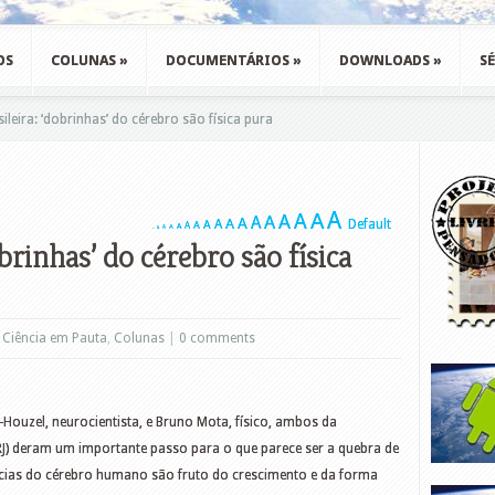
OS
COLUNAS
»
DOCUMENTÁRIOS
»
DOWNLOADS
»
SÉ
ileira: ‘dobrinhas’ do cérebro são física pura
A
A
A
A
A
A
A
A
A
Default
A
A
A
A
A
A
A
A
obrinhas’ do cérebro são física
n
Ciência em Pauta
,
Colunas
|
0 comments
-Houzel, neurocientista, e Bruno Mota, físico, ambos da
FRJ) deram um importante passo para o que parece ser a quebra de
ncias do cérebro humano são fruto do crescimento e da forma