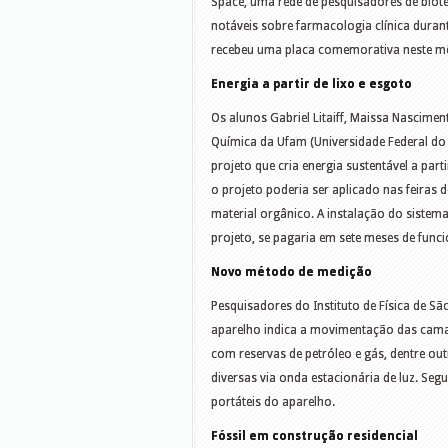
Space, uma rede de pesquisadores de biote
notáveis sobre farmacologia clínica durant
recebeu uma placa comemorativa neste mês
Energia a partir de lixo e esgoto
Os alunos Gabriel Litaiff, Maissa Nascimen
Química da Ufam (Universidade Federal 
projeto que cria energia sustentável a par
o projeto poderia ser aplicado nas feiras 
material orgânico. A instalação do sistema
projeto, se pagaria em sete meses de fun
Novo método de medição
Pesquisadores do Instituto de Física de S
aparelho indica a movimentação das camada
com reservas de petróleo e gás, dentre out
diversas via onda estacionária de luz. Seg
portáteis do aparelho.
Fóssil em construção residencial