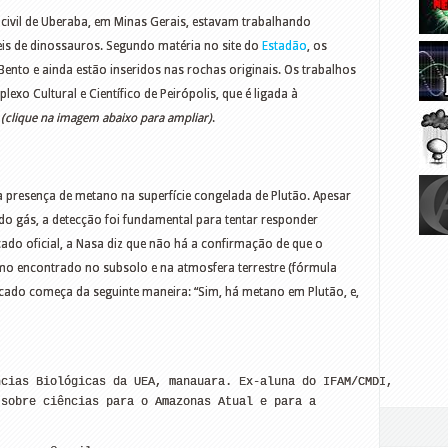
civil de Uberaba, em Minas Gerais, estavam trabalhando
is de dinossauros. Segundo matéria no site do
Estadão
, os
ento e ainda estão inseridos nas rochas originais. Os trabalhos
exo Cultural e Científico de Peirópolis, que é ligada à
o
(clique na imagem abaixo para ampliar)
.
 presença de metano na superfície congelada de Plutão. Apesar
do gás, a detecção foi fundamental para tentar responder
do oficial, a Nasa diz que não há a confirmação de que o
o encontrado no subsolo e na atmosfera terrestre (fórmula
do começa da seguinte maneira: “Sim, há metano em Plutão, e,
cias Biológicas da UEA, manauara. Ex-aluna do IFAM/CMDI, 

sobre ciências para o Amazonas Atual e para a 
