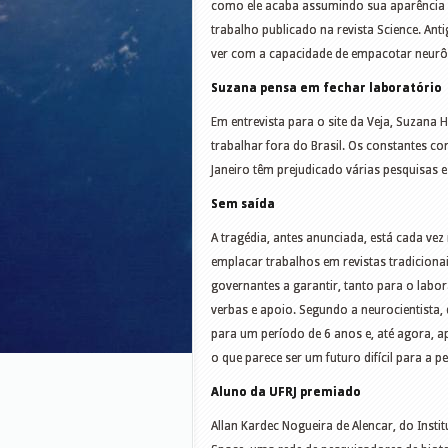
como ele acaba assumindo sua aparência de
trabalho publicado na revista Science. An
ver com a capacidade de empacotar neurô
Suzana pensa em fechar laboratório
Em entrevista para o site da Veja, Suzana 
trabalhar fora do Brasil. Os constantes co
Janeiro têm prejudicado várias pesquisas e
Sem saída
A tragédia, antes anunciada, está cada vez
emplacar trabalhos em revistas tradiciona
governantes a garantir, tanto para o labo
verbas e apoio. Segundo a neurocientista,
para um período de 6 anos e, até agora, ap
o que parece ser um futuro difícil para a pe
Aluno da UFRJ premiado
Allan Kardec Nogueira de Alencar, do Insti