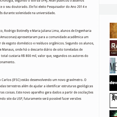
cnologia, segundo o site da UFRJ. Allan publicou trabalhos
e o seu doutorado. Ele foi eleito Pesquisador do Ano 2014 e
 durante solenidade na universidade.
to, Rodrigo Botinelly e Maria Juliana Lima, alunos de Engenharia
do Amazonas) apresentaram para a comunidade acadêmica um
tir de esgoto doméstico e resíduos orgânicos. Segundo os alunos,
de Manaus, onde há o descarte diário de oito toneladas de
 total custaria R$ 800 mil, valor que, segundos os autores do
cionamento.
ão Carlos (IFSC) estão desenvolvendo um novo gravímetro. O
s terrestres além de ajudar a identificar estruturas geológicas
ras coisas. Este novo aparelho gera dados a partir de oscilações
undo site da USP, futuramente será possível fazer versões