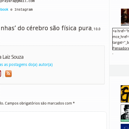
aprayara@gmail.com
ebook
 e Instagram
rinhas’ do cérebro são física pura
,
10.0
<a href="h
mce_href="
target="_
Pensadore
.
src="http
a Laiz Souza
mce_src="
s as postagens do(a) autor(a)
</a>
do.
Campos obrigatórios são marcados com
*