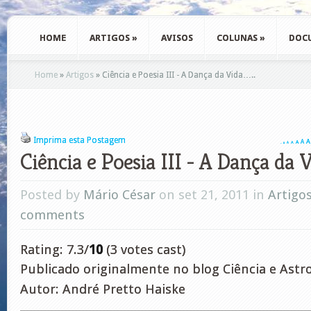
HOME
ARTIGOS
»
AVISOS
COLUNAS
»
DOC
Home
»
Artigos
»
Ciência e Poesia III - A Dança da Vida…..
Imprima esta Postagem
A
A
A
A
A
A
A
Ciência e Poesia III - A Dança da V
Posted by
Mário César
on set 21, 2011 in
Artigo
comments
Rating: 7.3/
10
(3 votes cast)
Publicado originalmente no blog Ciência e Astr
Autor: André Pretto Haiske