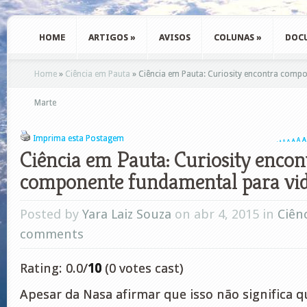
HOME
ARTIGOS
»
AVISOS
COLUNAS
»
DOC
Home
»
Ciência em Pauta
»
Ciência em Pauta: Curiosity encontra comp
Marte
Imprima esta Postagem
A
A
A
A
A
A
A
Ciência em Pauta: Curiosity encon
componente fundamental para vi
Posted by
Yara Laiz Souza
on abr 4, 2015 in
Ciên
comments
Rating: 0.0/
10
(0 votes cast)
Apesar da Nasa afirmar que isso não significa q