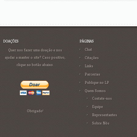
DOAÇÕES
PÁGINAS
Chat
Quer nos fazer uma doação e nos
ajudar a manter o site? Caso positivo,
Citações
clique no botão abaixo.
Links
Parcerias
Publique no LP
Quem Somos
Contate-nos
Equipe
Obrigado!
Representantes
Sobre Nós