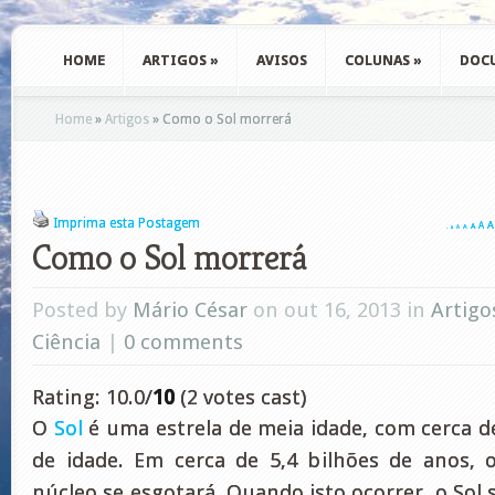
HOME
ARTIGOS
»
AVISOS
COLUNAS
»
DOC
Home
»
Artigos
»
Como o Sol morrerá
Imprima esta Postagem
A
A
A
A
A
A
A
Como o Sol morrerá
Posted by
Mário César
on out 16, 2013 in
Artigo
Ciência
|
0 comments
Rating: 10.0/
10
(2 votes cast)
O
Sol
é uma estrela de meia idade, com cerca de
de idade. Em cerca de 5,4 bilhões de anos,
núcleo se esgotará. Quando isto ocorrer, o Sol s