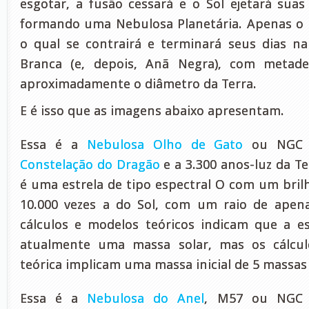
esgotar, a fusão cessará e o Sol ejetará suas
formando uma Nebulosa Planetária. Apenas o n
o qual se contrairá e terminará seus dias 
Branca (e, depois, Anã Negra), com metad
aproximadamente o diâmetro da Terra.
E é isso que as imagens abaixo apresentam.
Essa é a
Nebulosa Olho de Gato
ou NGC 6
Constelação do Dragão
e a 3.300 anos-luz da Ter
é uma estrela de tipo espectral O com um br
10.000 vezes a do Sol, com um raio de apena
cálculos e modelos teóricos indicam que a es
atualmente uma massa solar, mas os cálcul
teórica implicam uma massa inicial de 5 massas 
Essa é a
Nebulosa do Anel
, M57 ou NGC 6