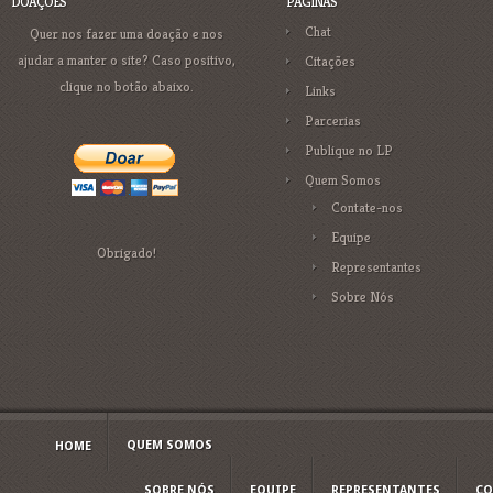
DOAÇÕES
PÁGINAS
Chat
Quer nos fazer uma doação e nos
ajudar a manter o site? Caso positivo,
Citações
clique no botão abaixo.
Links
Parcerias
Publique no LP
Quem Somos
Contate-nos
Equipe
Obrigado!
Representantes
Sobre Nós
QUEM SOMOS
HOME
SOBRE NÓS
EQUIPE
REPRESENTANTES
CO