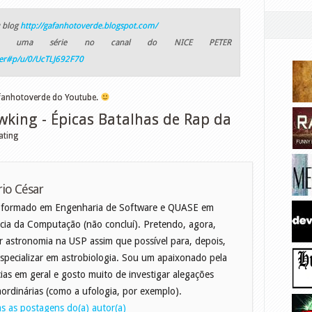
 blog
http://gafanhotoverde.blogspot.com/
de uma série no canal do NICE PETER
ter#p/u/0/UcTLJ692F70
fanhotoverde do Youtube.
wking - Épicas Batalhas de Rap da
ating
io César
 formado em Engenharia de Software e QUASE em
cia da Computação (não concluí). Pretendo, agora,
r astronomia na USP assim que possível para, depois,
specializar em astrobiologia. Sou um apaixonado pela
cias em geral e gosto muito de investigar alegações
aordinárias (como a ufologia, por exemplo).
s as postagens do(a) autor(a)