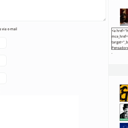
 via e-mail
<a href="h
mce_href="
target="_
Pensadore
.
src="http
mce_src="
</a>