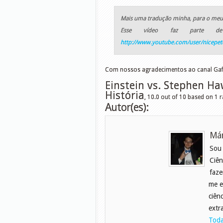
Mais uma tradução minha, para o meu
Esse vídeo faz parte 
http://www.youtube.com/user/nicepe
Com nossos agradecimentos ao canal Ga
Einstein vs. Stephen Ha
História
,
10.0
out of
10
based on
1
r
Autor(es):
Már
Sou
Ciên
faze
me e
ciên
extr
Toda