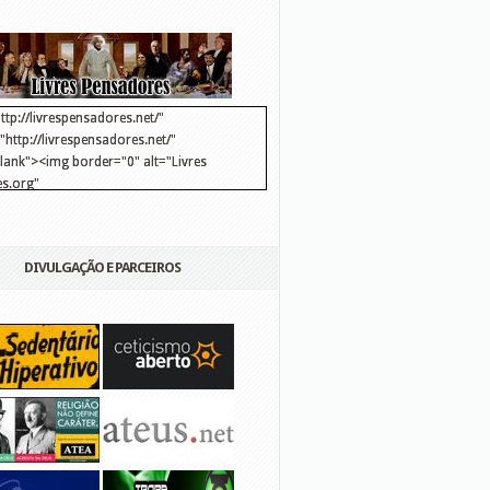
ttp://livrespensadores.net/"
http://livrespensadores.net/"
blank"><img border="0" alt="Livres
s.org"
://lh6.ggpht.com/_25pDjsdjolQ/TNSgK1CylTI/AAAAAAAAAFk/u8d6kvYMhVc/Banner
http://lh6.ggpht.com/_25pDjsdjolQ/TNSgK1CylTI/AAAAAAAAAFk/u8d6kvYMhVc/Ba
DIVULGAÇÃO E PARCEIROS