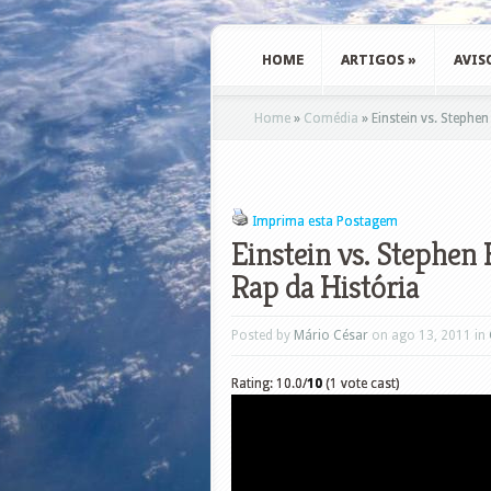
HOME
ARTIGOS
»
AVIS
Home
»
Comédia
»
Einstein vs. Stephen
Imprima esta Postagem
Einstein vs. Stephen
Rap da História
Posted by
Mário César
on ago 13, 2011 in
Rating: 10.0/
10
(1 vote cast)