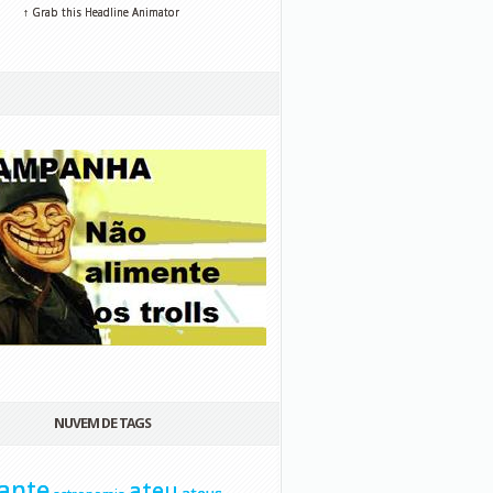
↑ Grab this Headline Animator
NUVEM DE TAGS
ante
ateu