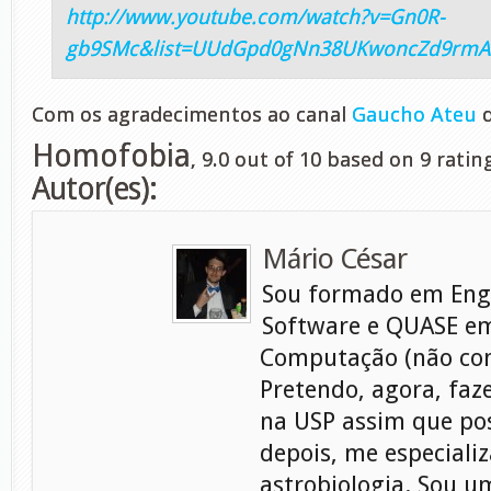
http://www.youtube.com/watch?v=Gn0R-
gb9SMc&list=UUdGpd0gNn38UKwoncZd9rm
Com os agradecimentos ao canal
Gaucho Ateu
d
Homofobia
,
9.0
out of
10
based on
9
ratin
Autor(es):
Mário César
Sou formado em Eng
Software e QUASE em
Computação (não con
Pretendo, agora, faz
na USP assim que pos
depois, me especiali
astrobiologia. Sou 