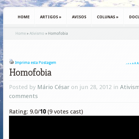
HOME
ARTIGOS
»
AVISOS
COLUNAS
»
DOC
Home
»
Ativismo
»
Homofobia
Imprima esta Postagem
A
A
A
A
A
A
A
Homofobia
Posted by
Mário César
on jun 28, 2012 in
Ativis
comments
Rating: 9.0/
10
(9 votes cast)