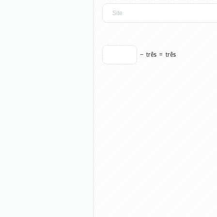
−
três
=
três