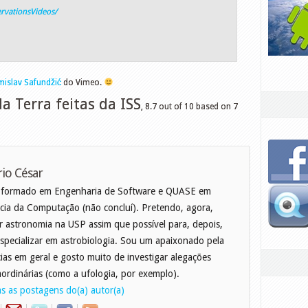
rvationsVideos/
islav Safundžić
do Vimeo.
a Terra feitas da ISS
,
8.7
out of
10
based on
7
io César
 formado em Engenharia de Software e QUASE em
cia da Computação (não concluí). Pretendo, agora,
r astronomia na USP assim que possível para, depois,
specializar em astrobiologia. Sou um apaixonado pela
cias em geral e gosto muito de investigar alegações
aordinárias (como a ufologia, por exemplo).
s as postagens do(a) autor(a)