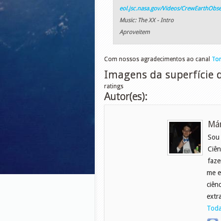
eol.jsc.nasa.gov/Videos/CrewEarthObse
Music: The XX - Intro
Aproveitem
Com nossos agradecimentos ao canal
Tom
Imagens da superfície d
ratings
Autor(es):
Már
Sou
Ciên
faze
me e
ciên
extr
Toda