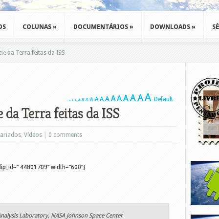
OS
COLUNAS
»
DOCUMENTÁRIOS
»
DOWNLOADS
»
SÉ
e da Terra feitas da ISS
A
A
A
A
A
A
A
A
A
Default
A
A
A
A
A
A
A
A
 da Terra feitas da ISS
ariados
,
Vídeos
|
0 comments
lip_id=” 44801709″ width=”600″]
Analysis Laboratory, NASA Johnson Space Center