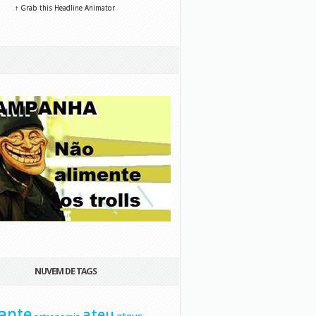
↑ Grab this Headline Animator
NUVEM DE TAGS
ante
ateu