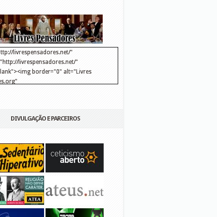
ttp://livrespensadores.net/"
http://livrespensadores.net/"
blank"><img border="0" alt="Livres
s.org"
://lh6.ggpht.com/_25pDjsdjolQ/TNSgK1CylTI/AAAAAAAAAFk/u8d6kvYMhVc/Banner
http://lh6.ggpht.com/_25pDjsdjolQ/TNSgK1CylTI/AAAAAAAAAFk/u8d6kvYMhVc/Ba
DIVULGAÇÃO E PARCEIROS