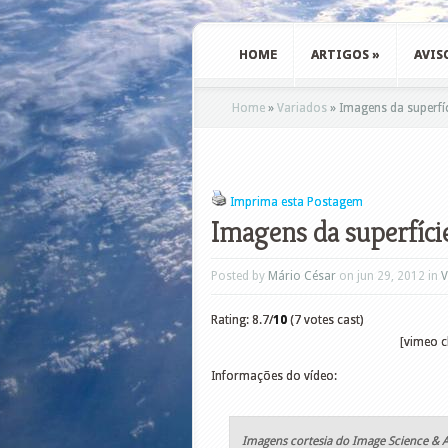
HOME
ARTIGOS
»
AVIS
Home
»
Variados
»
Imagens da superfíci
Imprima esta Postagem
Imagens da superfície
Posted by
Mário César
on jun 29, 2012 in
V
Rating: 8.7/
10
(7 votes cast)
[vimeo c
Informações do vídeo:
Imagens cortesia do Image Science & 