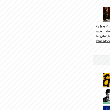
<a href="h
mce_href="
target="_
Pensadore
.
src="http
mce_src="
</a>