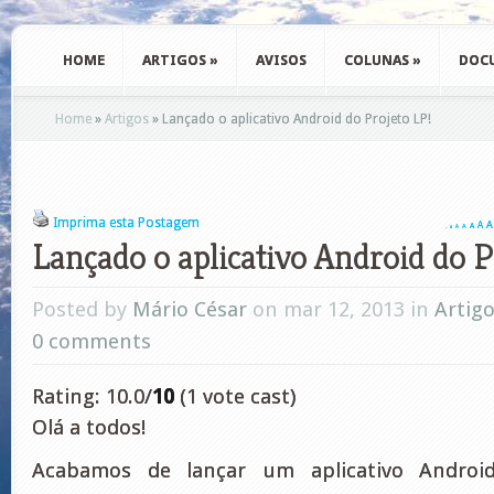
HOME
ARTIGOS
»
AVISOS
COLUNAS
»
DOC
Home
»
Artigos
»
Lançado o aplicativo Android do Projeto LP!
Imprima esta Postagem
A
A
A
A
A
A
A
Lançado o aplicativo Android do P
Posted by
Mário César
on mar 12, 2013 in
Artig
0 comments
Rating: 10.0/
10
(1 vote cast)
Olá a todos!
Acabamos de lançar um aplicativo Android