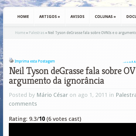
HOME
ARTIGOS
»
AVISOS
COLUNAS
»
DOC
Home
»
Palestras
»
Neil Tyson deGrasse fala sobre OVNIs e o argument
Imprima esta Postagem
A
A
A
A
A
A
A
Neil Tyson deGrasse fala sobre OV
argumento da ignorância
Posted by
Mário César
on ago 1, 2011 in
Palestr
comments
Rating: 9.3/
10
(6 votes cast)