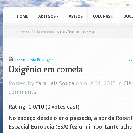
HOME
ARTIGOS
»
AVISOS
COLUNAS
»
DOC
Home
»
Ciência em Pauta
»
Oxigênio em cometa
Imprima esta Postagem
A
A
A
A
A
A
A
Oxigênio em cometa
Posted by
Yara Laiz Souza
on out 31, 2015 in
Ciê
comments
Rating: 0.0/
10
(0 votes cast)
No espaço desde o ano passado, a sonda Rosett
Espacial Europeia (ESA) fez um importante acha