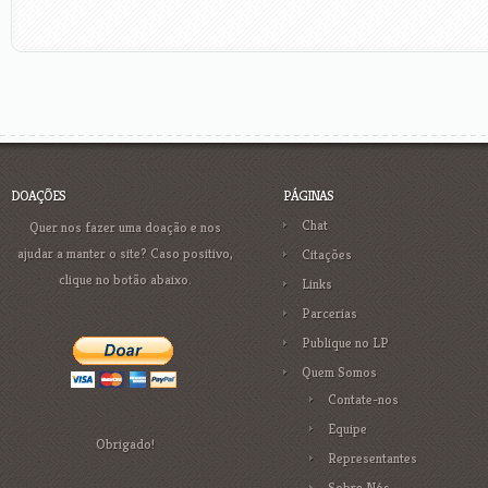
DOAÇÕES
PÁGINAS
Chat
Quer nos fazer uma doação e nos
ajudar a manter o site? Caso positivo,
Citações
clique no botão abaixo.
Links
Parcerias
Publique no LP
Quem Somos
Contate-nos
Equipe
Obrigado!
Representantes
Sobre Nós