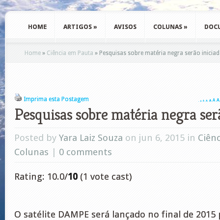
HOME
ARTIGOS
»
AVISOS
COLUNAS
»
DOC
Home
»
Ciência em Pauta
»
Pesquisas sobre matéria negra serão inicia
Imprima esta Postagem
A
A
A
A
A
A
A
Pesquisas sobre matéria negra ser
Posted by
Yara Laiz Souza
on jun 6, 2015 in
Ciên
Colunas
|
0 comments
Rating: 10.0/
10
(1 vote cast)
O satélite DAMPE será lançado no final de 2015 