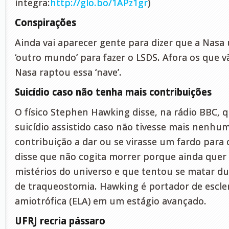
íntegra:
http://glo.bo/1APz1gr
)
Conspirações
Ainda vai aparecer gente para dizer que a Nasa
‘outro mundo’ para fazer o LSDS. Afora os que 
Nasa raptou essa ‘nave’.
Suicídio caso não tenha mais contribuições
O físico Stephen Hawking disse, na rádio BBC, q
suicídio assistido caso não tivesse mais nenhum
contribuição a dar ou se virasse um fardo para 
disse que não cogita morrer porque ainda quer
mistérios do universo e que tentou se matar d
de traqueostomia. Hawking é portador de escler
amiotrófica (ELA) em um estágio avançado.
UFRJ recria pássaro