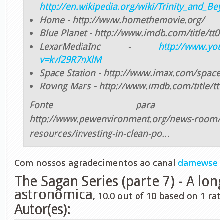
http://en.wikipedia.org/wiki/Trinity_and_B
Home - http://www.homethemovie.org/
Blue Planet - http://www.imdb.com/title/tt
LexarMediaInc -
http://www.yo
v=kvf29R7nXlM
Space Station - http://www.imax.com/space
Roving Mars - http://www.imdb.com/title/t
Fonte para inforgr
http://www.pewenvironment.org/news-room/
resources/investing-in-clean-po…
Com nossos agradecimentos ao canal
damewse
The Sagan Series (parte 7) - A lo
astronômica
,
10.0
out of
10
based on
1
rat
Autor(es):