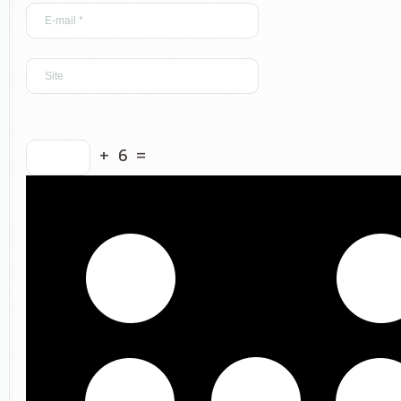
+
6
=