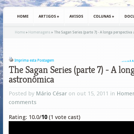
HOME
ARTIGOS
»
AVISOS
COLUNAS
»
DOC
Home
»
Homenagens
»
The Sagan Series (parte 7) - A longa perspectiv
Imprima esta Postagem
A
A
A
A
A
A
A
The Sagan Series (parte 7) - A lon
astronômica
Posted by
Mário César
on out 15, 2011 in
Homen
comments
Rating: 10.0/
10
(1 vote cast)