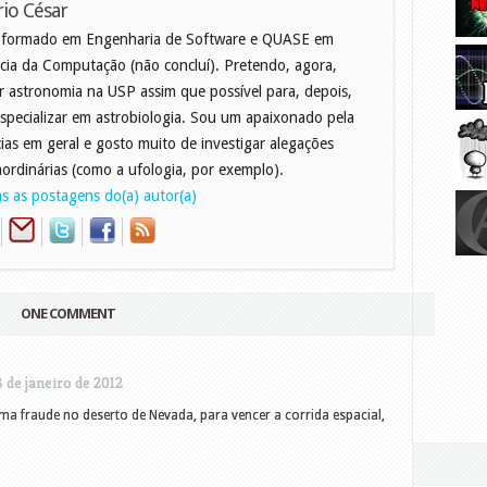
io César
 formado em Engenharia de Software e QUASE em
cia da Computação (não concluí). Pretendo, agora,
r astronomia na USP assim que possível para, depois,
specializar em astrobiologia. Sou um apaixonado pela
cias em geral e gosto muito de investigar alegações
aordinárias (como a ufologia, por exemplo).
s as postagens do(a) autor(a)
ONE COMMENT
8 de janeiro de 2012
a fraude no deserto de Nevada, para vencer a corrida espacial,