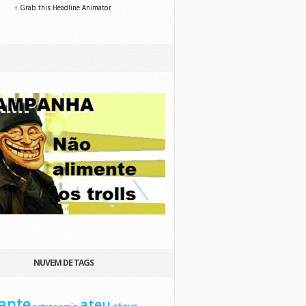
↑ Grab this Headline Animator
NUVEM DE TAGS
ante
ateu