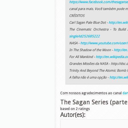
https://www.facebook.com/thesaganse
canal para mais. Você também pode me 
CRÉDITOS
Carl Sagan Pale Blue Dot -
http://en.wi
The Cinematic Orchestra - To Buil
single/id252685222
NASA -
http://www.youtube.com/user/
In The Shadow of the Moon -
http://e
For All Mankind -
http://en.wikipedia.o
Grandes Missões da NASA - http://dsc.
Trinity And Beyond The Atomic Bomb 
A falha não é uma opção -
http://en.wi
Com nossos agradecimentos ao canal
da
The Sagan Series (parte
based on
2
ratings
Autor(es):