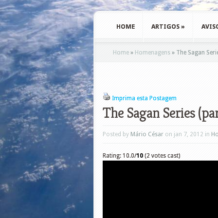
HOME
ARTIGOS
»
AVIS
Home
»
Homenagens
»
The Sagan Series
Imprima esta Postagem
The Sagan Series (par
Posted by
Mário César
on jan 7, 2012 in
H
Rating: 10.0/
10
(2 votes cast)