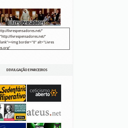
ttp://livrespensadores.net/"
http://livrespensadores.net/"
blank"><img border="0" alt="Livres
s.org"
://lh6.ggpht.com/_25pDjsdjolQ/TNSgK1CylTI/AAAAAAAAAFk/u8d6kvYMhVc/Banner
http://lh6.ggpht.com/_25pDjsdjolQ/TNSgK1CylTI/AAAAAAAAAFk/u8d6kvYMhVc/Ba
DIVULGAÇÃO E PARCEIROS