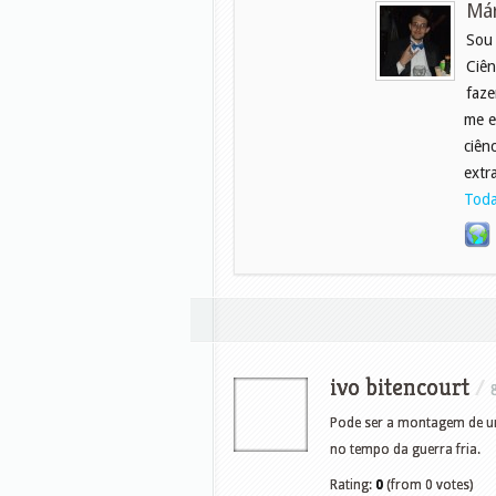
Már
Sou
Ciên
faze
me e
ciên
extr
Toda
ivo bitencourt
/
Pode ser a montagem de um
no tempo da guerra fria.
Rating:
0
(from 0 votes)