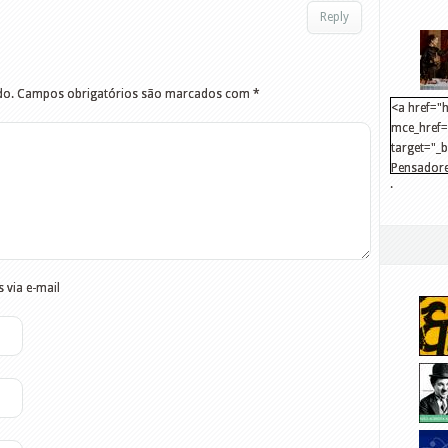
Reply
do.
Campos obrigatórios são marcados com
*
<a href="h
mce_href="
target="_
Pensadore
.
src="http
mce_src="
</a>
 via e-mail