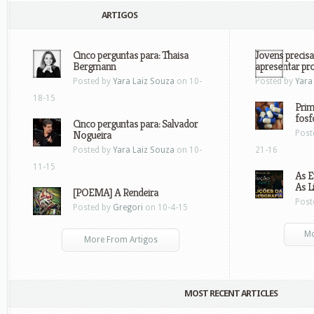
ARTIGOS
Cinco perguntas para: Thaisa
Jovens precisa
Bergmann
apresentar pr
Posted by
Yara Laiz Souza
on 10-
Posted by
Yara
18-15
Prim
fosf
Cinco perguntas para: Salvador
Nogueira
Post
Posted by
Yara Laiz Souza
on 10-
21-16
11-15
As E
As L
[POEMA] A Rendeira
Post
Posted by
Gregori
on 10-4-15
Mo
More From Artigos
MOST RECENT ARTICLES