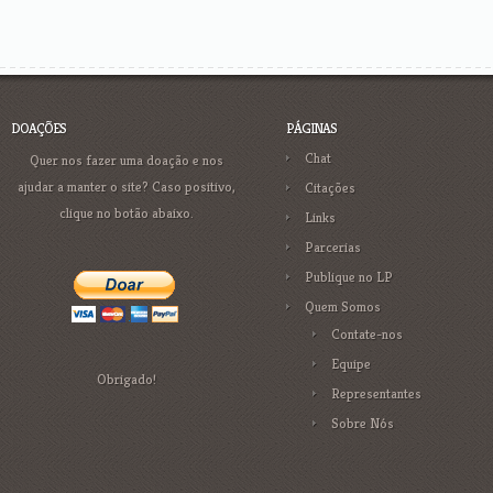
DOAÇÕES
PÁGINAS
Chat
Quer nos fazer uma doação e nos
ajudar a manter o site? Caso positivo,
Citações
clique no botão abaixo.
Links
Parcerias
Publique no LP
Quem Somos
Contate-nos
Equipe
Obrigado!
Representantes
Sobre Nós