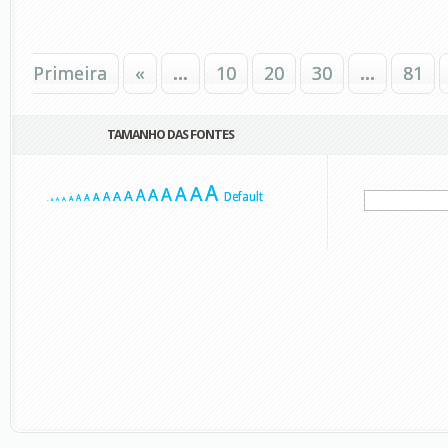
Primeira
«
...
10
20
30
...
81
TAMANHO DAS FONTES
A
A
A
A
A
A
A
A
A
Default
A
A
A
A
A
A
A
A