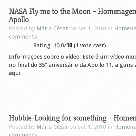
NASA Fly me to the Moon - Homenage
Apollo
Posted by
Mário César
on set 1, 2010 in
Homena
comments
Rating: 10.0/
10
(1 vote cast)
Informações sobre o vídeo: Este é um vídeo mus
no final do 35º aniversário da Apollo 11, alguns 
aqui.
Hubble: Looking for something - Home
Posted by
Mário César
on set 1, 2010 in
Homena
comments