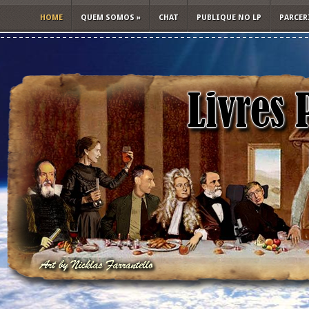
HOME
QUEM SOMOS
»
CHAT
PUBLIQUE NO LP
PARCER