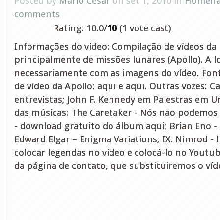
Posted by
Mário César
on set 1, 2010 in
Homena
comments
Rating: 10.0/
10
(1 vote cast)
Informações do vídeo: Compilação de vídeos d
principalmente de missões lunares (Apollo). A l
necessariamente com as imagens do vídeo. Fon
de vídeo da Apollo: aqui e aqui. Outras vozes: C
entrevistas; John F. Kennedy em Palestras em 
das músicas: The Caretaker - Nós não podemos
- download gratuito do álbum aqui; Brian Eno - 
Edward Elgar – Enigma Variations; IX. Nimrod - l
colocar legendas no vídeo e colocá-lo no Youtub
da página de contato, que substituiremos o víd