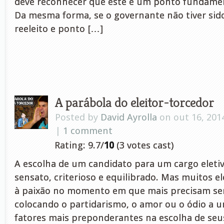
deve reconhecer que este é um ponto fundamen
Da mesma forma, se o governante não tiver sid
reeleito e ponto […]
A parábola do eleitor-torcedor
Posted by
David Ayrolla
on out 16, 201
|
1 comment
Rating: 9.7/
10
(3 votes cast)
A escolha de um candidato para um cargo eletiv
sensato, criterioso e equilibrado. Mas muitos e
à paixão no momento em que mais precisam ser
colocando o partidarismo, o amor ou o ódio a 
fatores mais preponderantes na escolha de seu