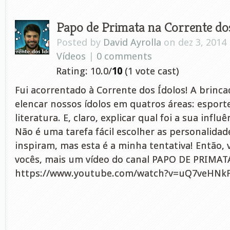
Papo de Primata na Corrente dos
Posted by
David Ayrolla
on dez 3, 2014
Vídeos
|
0 comments
Rating: 10.0/
10
(1 vote cast)
Fui acorrentado à Corrente dos Ídolos! A brinca
elencar nossos ídolos em quatros áreas: esport
literatura. E, claro, explicar qual foi a sua infl
Não é uma tarefa fácil escolher as personalida
inspiram, mas esta é a minha tentativa! Então
vocês, mais um vídeo do canal PAPO DE PRIMAT
https://www.youtube.com/watch?v=uQ7veHNk