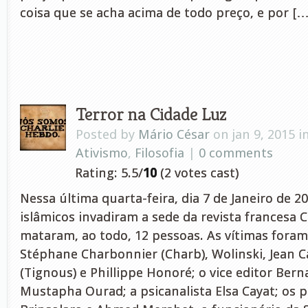
coisa que se acha acima de todo preço, e por […
Terror na Cidade Luz
Posted by
Mário César
on jan 9, 2015 i
Ativismo
,
Filosofia
|
0 comments
Rating: 5.5/
10
(2 votes cast)
Nessa última quarta-feira, dia 7 de Janeiro de 20
islâmicos invadiram a sede da revista francesa 
mataram, ao todo, 12 pessoas. As vítimas foram
Stéphane Charbonnier (Charb), Wolinski, Jean C
(Tignous) e Phillippe Honoré; o vice editor Bern
Mustapha Ourad; a psicanalista Elsa Cayat; os po