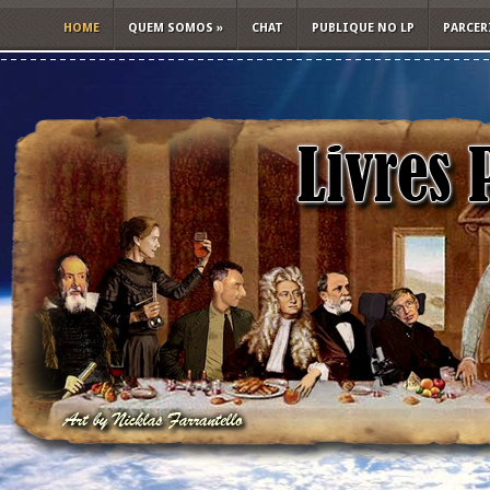
HOME
QUEM SOMOS
»
CHAT
PUBLIQUE NO LP
PARCER