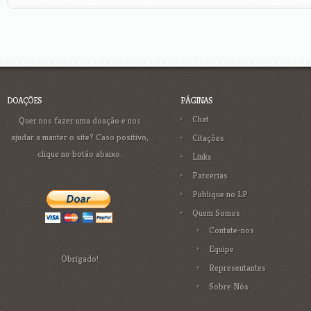
DOAÇÕES
PÁGINAS
Chat
Quer nos fazer uma doação e nos
ajudar a manter o site? Caso positivo,
Citações
clique no botão abaixo.
Links
Parcerias
Publique no LP
Quem Somos
Contate-nos
Equipe
Obrigado!
Representantes
Sobre Nós