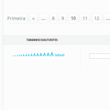
Primeira
«
...
8
9
10
11
12
...
TAMANHO DAS FONTES
A
A
A
A
A
A
A
A
A
Default
A
A
A
A
A
A
A
A