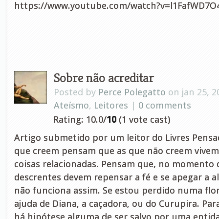
https://www.youtube.com/watch?v=l1FafWD
Sobre não acreditar
Posted by
Perce Polegatto
on jan 25, 2
Ateísmo
,
Leitores
|
0 comments
Rating: 10.0/
10
(1 vote cast)
Artigo submetido por um leitor do Livres Pensa
que creem pensam que as que não creem vivem 
coisas relacionadas. Pensam que, no momento 
descrentes devem repensar a fé e se apegar a al
não funciona assim. Se estou perdido numa flor
ajuda de Diana, a caçadora, ou do Curupira. Pa
há hipótese alguma de ser salvo por uma entid