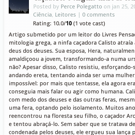
Posted by
Perce Polegatto
on jan 25, 2
Ciência
,
Leitores
|
0 comments
Rating: 10.0/
10
(1 vote cast)
Artigo submetido por um leitor do Livres Pen
mitologia grega, a ninfa caçadora Calisto atraía
deus dos deuses. Sua esposa, Hera, naturalme
amaldiçoou a jovem, transformando-a numa ursa.
não? Apesar disso, Calisto resistiu, esforçando
andando ereta, tentando ainda ser uma mulher,
impossível: por mais que tentasse, ela agora e
conseguia mais falar ou agir como humana. Cali
com medo dos deuses e das outras feras, me
uma fera, optando pelo isolamento. Muitos ano
reencontrou na floresta seu filho, o caçador Ar
e tentou abraçá-lo. Sem saber que se tratava d
condenada pelos deuses, ele ergueu sua lança 