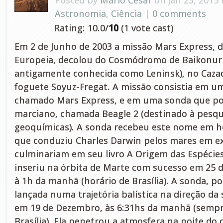
Posted by
Mário César
on jan 23, 2015
Astronomia
,
Ciência
|
0 comments
Rating: 10.0/
10
(1 vote cast)
Em 2 de Junho de 2003 a missão Mars Express, d
Europeia, decolou do Cosmódromo de Baikonur 
antigamente conhecida como Leninsk), no Cazaq
foguete Soyuz-Fregat. A missão consistia em um
chamado Mars Express, e em uma sonda que po
marciano, chamada Beagle 2 (destinado à pesqui
geoquímicas). A sonda recebeu este nome em 
que conduziu Charles Darwin pelos mares em e
culminariam em seu livro A Origem das Espécies
inseriu na órbita de Marte com sucesso em 25 
à 1h da manhã (horário de Brasília). A sonda, po
lançada numa trajetória balística na direção da
em 19 de Dezembro, às 6:31hs da manhã (sempr
Brasília). Ela penetrou a atmosfera na noite do