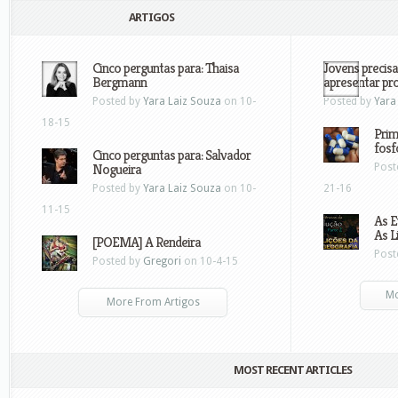
ARTIGOS
Cinco perguntas para: Thaisa
Jovens precisa
Bergmann
apresentar pr
Posted by
Yara Laiz Souza
on 10-
Posted by
Yara
18-15
Prim
fosf
Cinco perguntas para: Salvador
Nogueira
Post
Posted by
Yara Laiz Souza
on 10-
21-16
11-15
As E
As L
[POEMA] A Rendeira
Post
Posted by
Gregori
on 10-4-15
Mo
More From Artigos
MOST RECENT ARTICLES