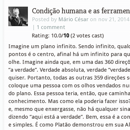
Condição humana e as ferramen
Posted by
Mário César
on nov 21, 2014
|
1 comment
Rating: 10.0/
10
(2 votes cast)
Imagine um plano infinito. Sendo infinito, qua
pontos é o centro, afinal há um infinito para q
olhe. Imagine ainda que, em uma das 360 direçõe
“a verdade”. Verdade absoluta, verdade “verdad
quiser. Portanto, todas as outras 359 direções s
coloque uma pessoa com os olhos vendados n
do plano. Essa pessoa teria, então, que caminha
conhecimento. Mas como ela poderia fazer isso?
e, mesmo que enxergasse, não há qualquer sina
dizendo “aqui está a verdade”. Bem, essa é a c
e simples. É como Platão demonstrou em sua Al