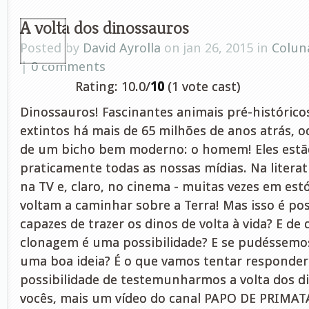
A volta dos dinossauros
Posted by
David Ayrolla
on jan 26, 2015 in
Colun
|
0 comments
Rating: 10.0/
10
(1 vote cast)
Dinossauros! Fascinantes animais pré-histórico
extintos há mais de 65 milhões de anos atrás, 
de um bicho bem moderno: o homem! Eles estã
praticamente todas as nossas mídias. Na literat
na TV e, claro, no cinema - muitas vezes em est
voltam a caminhar sobre a Terra! Mas isso é pos
capazes de trazer os dinos de volta à vida? E de
clonagem é uma possibilidade? E se pudéssemos 
uma boa ideia? É o que vamos tentar responder 
possibilidade de testemunharmos a volta dos 
vocês, mais um vídeo do canal PAPO DE PRIMAT