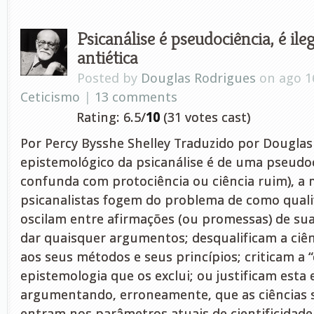
Psicanálise é pseudociência, é ilega
antiética
Posted by
Douglas Rodrigues
on ago 1
Ceticismo
|
13 comments
Rating: 6.5/
10
(31 votes cast)
Por Percy Bysshe Shelley Traduzido por Douglas
epistemológico da psicanálise é de uma pseudo
confunda com protociência ou ciência ruim), a 
psicanalistas fogem do problema de como qualifi
oscilam entre afirmações (ou promessas) de sua
dar quaisquer argumentos; desqualificam a ciên
aos seus métodos e seus princípios; criticam a 
epistemologia que os exclui; ou justificam esta 
argumentando, erroneamente, que as ciências s
entram nos parâmetros atuais de cientificidade