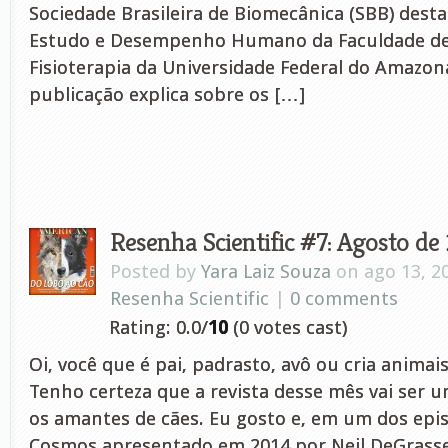
Sociedade Brasileira de Biomecânica (SBB) dest
Estudo e Desempenho Humano da Faculdade de 
Fisioterapia da Universidade Federal do Amazon
publicação explica sobre os […]
Resenha Scientific #7: Agosto de
Posted by
Yara Laiz Souza
on ago 13, 2
Resenha Scientific
|
0 comments
Rating: 0.0/
10
(0 votes cast)
Oi, você que é pai, padrasto, avô ou cria animais
Tenho certeza que a revista desse mês vai ser 
os amantes de cães. Eu gosto e, em um dos epis
Cosmos apresentado em 2014 por Neil DeGrass