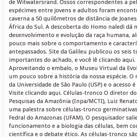
de Witwatersrand. Ossos correspondentes a pe
espécimes entre jovens e adultos foram encon
caverna a 50 quilômetros de distância de Joanes
África do Sul. A descoberta do Homo naledi dá m
desenvolvimento e evolução da raça humana, a
pouco mais sobre o comportamento e caracterí
antepassados. Site da Galileu publicou os seis 
importantes do achado, e você lê clicando aqui.
Aproveitando o embalo, o Museu Virtual da Ev
um pouco sobre a história da nossa espécie. O 
da Universidade de São Paulo (USP) e o acesso é g
Visite clicando aqui. Células-tronco O diretor do
Pesquisas da Amazônia (Inpa/MCTI), Luiz Renato
uma palestra sobre células-tronco germinativa
Fedral do Amazonas (UFAM). O pesquisador sali
funcionamento e a biologia das células, bem c
científica e o debate ético. As células-tronco sã