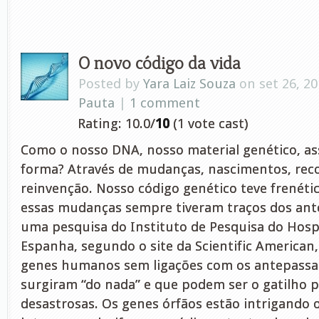
O novo código da vida
Posted by
Yara Laiz Souza
on set 26, 20
Pauta
|
1 comment
Rating: 10.0/
10
(1 vote cast)
Como o nosso DNA, nosso material genético, as
forma? Através de mudanças, nascimentos, rec
reinvenção. Nosso código genético teve frenéti
essas mudanças sempre tiveram traços dos ant
uma pesquisa do Instituto de Pesquisa do Hospi
Espanha, segundo o site da Scientific American,
genes humanos sem ligações com os antepassa
surgiram “do nada” e que podem ser o gatilho 
desastrosas. Os genes órfãos estão intrigando o