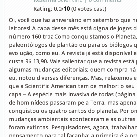
Rating: 0.0/
10
(0 votes cast)
Oi, você que faz aniversário em setembro que 
leitores! A capa desse mês está digna de jogos 
número 160 traz Como conquistamos o Planeta,
paleontólogos de plantão ou para os biólogos 
evolução, como eu. A revista já está disponível 
custa R$ 13,90. Vale salientar que a revista est
algumas mudanças editoriais; quem compra há
eu, notou diversas diferenças. Mas, relaxemos 
que a Scientific American tem de melhor: o seu
capa – A espécie mais invasiva de todas (página
de hominídeos passaram pela Terra, mas apen
conquistou os quatro cantos do planeta. Por o
mudanças ambientais aconteceram e as outras
foram extintas. Pesquisadores, agora, trabalha
pensamento para tal façanha: a primeira é a p