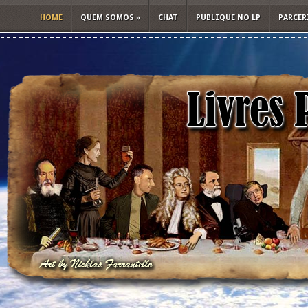
HOME
QUEM SOMOS
»
CHAT
PUBLIQUE NO LP
PARCER