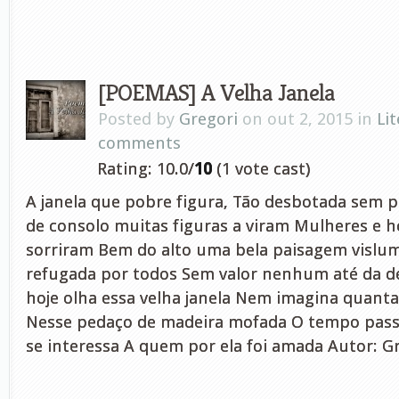
[POEMAS] A Velha Janela
Posted by
Gregori
on out 2, 2015 in
Li
comments
Rating: 10.0/
10
(1 vote cast)
A janela que pobre figura, Tão desbotada sem p
de consolo muitas figuras a viram Mulheres e 
sorriram Bem do alto uma bela paisagem vislu
refugada por todos Sem valor nenhum até da 
hoje olha essa velha janela Nem imagina quanta
Nesse pedaço de madeira mofada O tempo pass
se interessa A quem por ela foi amada Autor: Gr