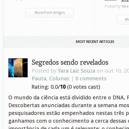
acon
Posted by
Yara
More From Artigos
Mo
MOST RECENT ARTICLES
Segredos sendo revelados
Posted by
Yara Laiz Souza
on out 10, 2
Pauta
,
Colunas
|
0 comments
Rating: 0.0/
10
(0 votes cast)
O mundo da ciência está dividido entre o DNA, 
Descobertas anunciadas durante a semana mos
pesquisadores estão empenhados nestas três p
ganhamos com o conhecimento a cerca dessas c
importância de cada um é relevante: o conhec