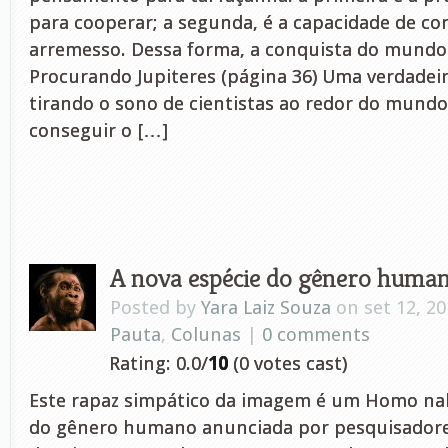
para cooperar; a segunda, é a capacidade de co
arremesso. Dessa forma, a conquista do mundo fo
Procurando Jupiteres (página 36) Uma verdadei
tirando o sono de cientistas ao redor do mundo.
conseguir o […]
A nova espécie do gênero huma
Posted by
Yara Laiz Souza
on set 12, 20
Pauta
,
Colunas
|
0 comments
Rating: 0.0/
10
(0 votes cast)
Este rapaz simpático da imagem é um Homo nale
do gênero humano anunciada por pesquisadore