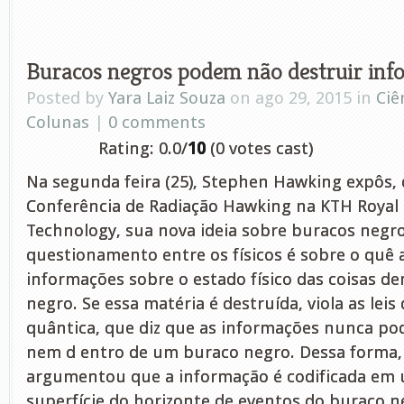
Buracos negros podem não destruir inf
Posted by
Yara Laiz Souza
on ago 29, 2015 in
Ciê
Colunas
|
0 comments
Rating: 0.0/
10
(0 votes cast)
Na segunda feira (25), Stephen Hawking expôs,
Conferência de Radiação Hawking na KTH Royal 
Technology, sua nova ideia sobre buracos negr
questionamento entre os físicos é sobre o quê
informações sobre o estado físico das coisas d
negro. Se essa matéria é destruída, viola as lei
quântica, que diz que as informações nunca p
nem d entro de um buraco negro. Dessa forma
argumentou que a informação é codificada em
superfície do horizonte de eventos do buraco 