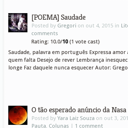
[POEMA] Saudade
Posted by
Gregori
on out 4, 2015 in
Li
comments
Rating: 10.0/
10
(1 vote cast)
Saudade, palavra em português Expressa amor 
quem falta Desejo de rever Lembrança inesque
longe Faz daquele nunca esquecer Autor: Gregor
O tão esperado anúncio da Nasa
Posted by
Yara Laiz Souza
on out 3, 20
Pauta
,
Colunas
|
1 comment