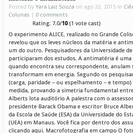
Posted by
Yara Laiz Souza
on ago 22, 2015 in
Ciê
Colunas
|
0 comments
Rating: 7.0/
10
(1 vote cast)
O experimento ALICE, realizado no Grande Colis
revelou que os leves núcleos da matéria e antim
um do outro. Pesquisadores da Universidade de
participaram dos estudos. A antimatéria é uma 
quando encontra seu correspondente, anulam s
transformam em energia. Segundo os pesquisad
(carga, paridade – ou espelhamento – e tempo)
medida, provando a simetria fundamental entre
Alberts lota auditório A palestra com o assessor
presidente Barack Obama e escritor Bruce Alber
da Escola de Saúde (ESA) da Universidade do E
(UEA) em Manaus. Você fica por dentro dos ass
clicando aqui. Macrofotografia em campo O fo