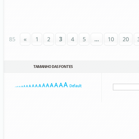
85
«
1
2
3
4
5
...
10
20
TAMANHO DAS FONTES
A
A
A
A
A
A
A
A
A
Default
A
A
A
A
A
A
A
A