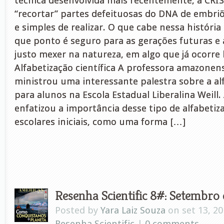
técnica desenvolvida mais recentemente, a CRIS
“recortar” partes defeituosas do DNA de embriõ
e simples de realizar. O que cabe nessa história
que ponto é seguro para as gerações futuras e
justo mexer na natureza, em algo que já ocorre
Alfabetização científica A professora amazonen
ministrou uma interessante palestra sobre a alf
para alunos na Escola Estadual Liberalina Weill.
enfatizou a importância desse tipo de alfabetiz
escolares iniciais, como uma forma […]
Resenha Scientific 8#: Setembro
Posted by
Yara Laiz Souza
on set 13, 20
Resenha Scientific
|
0 comments