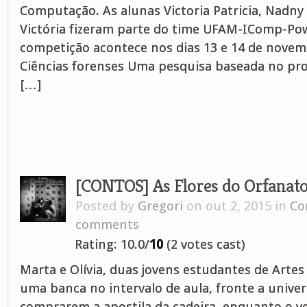
Computação. As alunas Victoria Patricia, Nadny
Victória fizeram parte do time UFAM-IComp-Pow
competição acontece nos dias 13 e 14 de novem
Ciências forenses Uma pesquisa baseada no pr
[…]
[CONTOS] As Flores do Orfanato
Posted by
Gregori
on out 2, 2015 in
Co
comments
Rating: 10.0/
10
(2 votes cast)
Marta e Olívia, duas jovens estudantes de Arte
uma banca no intervalo de aula, fronte a unive
comprarem a apostila da cadeira, enquanto o 