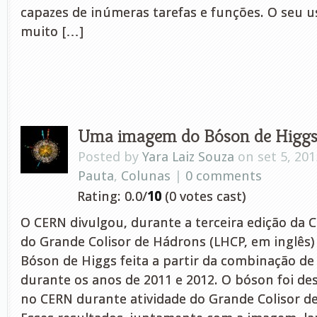
capazes de inúmeras tarefas e funções. O seu us
muito […]
Uma imagem do Bóson de Higg
Posted by
Yara Laiz Souza
on set 5, 201
Pauta
,
Colunas
|
0 comments
Rating: 0.0/
10
(0 votes cast)
O CERN divulgou, durante a terceira edição da C
do Grande Colisor de Hádrons (LHCP, em inglê
Bóson de Higgs feita a partir da combinação de
durante os anos de 2011 e 2012. O bóson foi de
no CERN durante atividade do Grande Colisor d