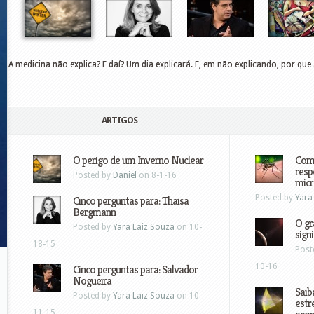
A medicina não explica? E daí? Um dia explicará. E, em não explicando, por que 
ARTIGOS
O perigo de um Inverno Nuclear
Comp
resp
Posted by
Daniel
on 8-1-16
micr
Posted by
Yara
Cinco perguntas para: Thaisa
Bergmann
O gr
Posted by
Yara Laiz Souza
on 10-
sign
18-15
Post
10-16
Cinco perguntas para: Salvador
Nogueira
Saib
Posted by
Yara Laiz Souza
on 10-
estr
11-15