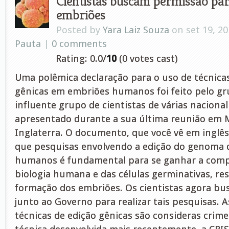
Cientistas buscam permissão par
embriões
Posted by
Yara Laiz Souza
on set 19, 20
Pauta
|
0 comments
Rating: 0.0/
10
(0 votes cast)
Uma polêmica declaração para o uso de técnicas
gênicas em embriões humanos foi feito pelo g
influente grupo de cientistas de várias nacional
apresentado durante a sua última reunião em 
Inglaterra. O documento, que você vê em inglês 
que pesquisas envolvendo a edição do genoma 
humanos é fundamental para se ganhar a comp
biologia humana e das células germinativas, re
formação dos embriões. Os cientistas agora bu
junto ao Governo para realizar tais pesquisas.
técnicas de edição gênicas são consideras crim