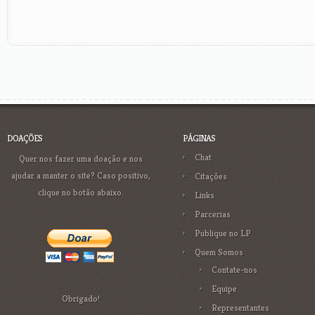
DOAÇÕES
PÁGINAS
Chat
Quer nos fazer uma doação e nos
ajudar a manter o site? Caso positivo,
Citações
clique no botão abaixo.
Links
Parcerias
Publique no LP
Quem Somos
Contate-nos
Equipe
Obrigado!
Representantes