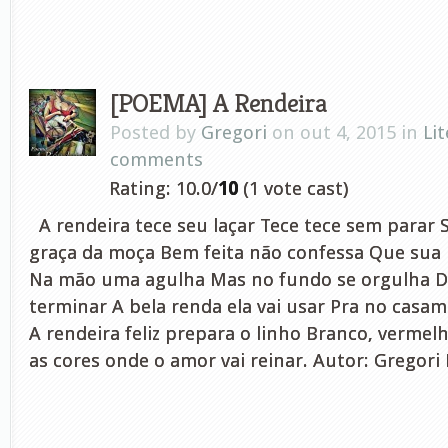
[POEMA] A Rendeira
Posted by
Gregori
on out 4, 2015 in
Li
comments
Rating: 10.0/
10
(1 vote cast)
A rendeira tece seu laçar Tece tece sem parar S
graça da moça Bem feita não confessa Que sua 
Na mão uma agulha Mas no fundo se orgulha Do
terminar A bela renda ela vai usar Pra no casam
A rendeira feliz prepara o linho Branco, vermel
as cores onde o amor vai reinar. Autor: Gregori 