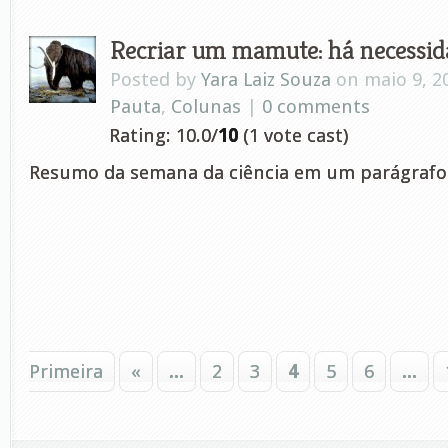
Recriar um mamute: há necessid
Posted by
Yara Laiz Souza
on maio 9, 2
Pauta
,
Colunas
|
0 comments
Rating: 10.0/
10
(1 vote cast)
Resumo da semana da ciência em um parágrafo
Primeira
«
...
2
3
4
5
6
...