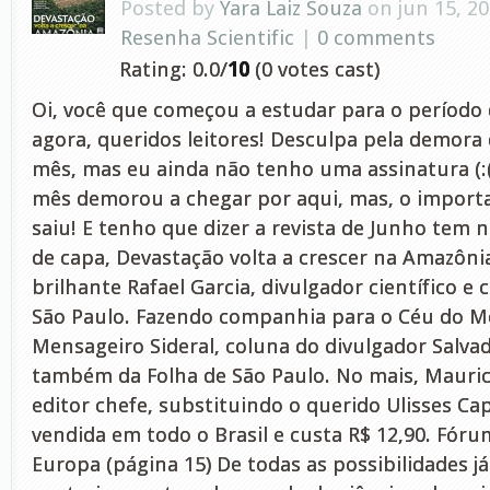
Posted by
Yara Laiz Souza
on jun 15, 2
Resenha Scientific
|
0 comments
Rating: 0.0/
10
(0 votes cast)
Oi, você que começou a estudar para o período 
agora, queridos leitores! Desculpa pela demora
mês, mas eu ainda não tenho uma assinatura (:( 
mês demorou a chegar por aqui, mas, o import
saiu! E tenho que dizer a revista de Junho tem 
de capa, Devastação volta a crescer na Amazôni
brilhante Rafael Garcia, divulgador científico e 
São Paulo. Fazendo companhia para o Céu do M
Mensageiro Sideral, coluna do divulgador Salva
também da Folha de São Paulo. No mais, Mauric
editor chefe, substituindo o querido Ulisses Capo
vendida em todo o Brasil e custa R$ 12,90. Fórum
Europa (página 15) De todas as possibilidades j