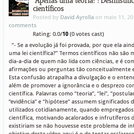
“Apenas uma teoria!”: Desmistif
científicos
Posted by
David Ayrolla
on maio 11, 20
comments
Rating: 0.0/
10
(0 votes cast)
“- Se a evolução já foi provada, por que ela ain
uma lei científica?” Termos científicos não são 
dia-a-dia de quem não lida com ciências, e é co
afirmações ou perguntas tão conceitualmente e
Esta confusão atrapalha a divulgação e o enten
além de promover a ignorância e o desprezo com
científica. Palavras como “teoria”, “lei”, “postula
“evidência” e “hipótese” assumem significados 
utilizados cotidianamente, quando empregados
científica, motivando acalorados e infrutíferos
existiriam se não houvesse este problema de in
objetivo deste vídeo aqui é o de tentar esclarec