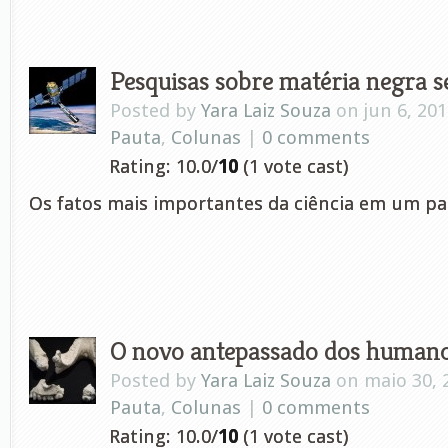
Pesquisas sobre matéria negra se
Posted by
Yara Laiz Souza
on jun 6, 201
Pauta
,
Colunas
|
0 comments
Rating: 10.0/
10
(1 vote cast)
Os fatos mais importantes da ciência em um pa
O novo antepassado dos human
Posted by
Yara Laiz Souza
on maio 30, 
Pauta
,
Colunas
|
0 comments
Rating: 10.0/
10
(1 vote cast)