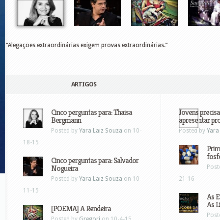
“Alegações extraordinárias exigem provas extraordinárias.”
ARTIGOS
Cinco perguntas para: Thaisa
Jovens precisa
Bergmann
apresentar pr
Posted by
Yara Laiz Souza
on 10-
Posted by
Yara
18-15
Prim
fosf
Cinco perguntas para: Salvador
Nogueira
Post
Posted by
Yara Laiz Souza
on 10-
21-16
11-15
As E
As L
[POEMA] A Rendeira
Post
Posted by
Gregori
on 10-4-15