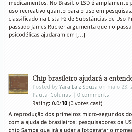
medicamentos. No Brasil, o LSD é amplamente p
uso recreativo quanto para o uso em pesquisas
classificado na Lista F2 de Substâncias de Uso 
passado James Rucker argumenta que no passa
psicodélicas ajudaram em […]
Chip brasileiro ajudará a entend
Posted by
Yara Laiz Souza
on maio 23, 
Pauta
,
Colunas
|
0 comments
Rating: 0.0/
10
(0 votes cast)
A reprodução dos primeiros micro-segundos do
com a ajuda de brasileiros: pesquisadores da U
chip Sampa que irá ajudar a fotografar o momen