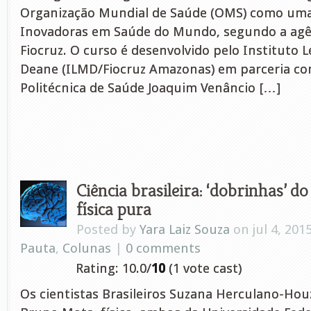
Organização Mundial de Saúde (OMS) como uma d
Inovadoras em Saúde do Mundo, segundo a agên
Fiocruz. O curso é desenvolvido pelo Instituto 
Deane (ILMD/Fiocruz Amazonas) em parceria co
Politécnica de Saúde Joaquim Venâncio […]
Ciência brasileira: ‘dobrinhas’ d
física pura
Posted by
Yara Laiz Souza
on jul 4, 201
Pauta
,
Colunas
|
0 comments
Rating: 10.0/
10
(1 vote cast)
Os cientistas Brasileiros Suzana Herculano-Houz