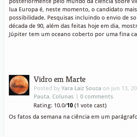
posteriormente pelo mundo da ciência sobre vid
lua Europa é, neste momento, o candidato mais
possibilidade. Pesquisas incluindo o envio de s
década de 90, além das feitas hoje em dia, most
Júpiter tem um oceano coberto por uma fina c
Vidro em Marte
Posted by
Yara Laiz Souza
on jun 13, 2
Pauta
,
Colunas
|
0 comments
Rating: 10.0/
10
(1 vote cast)
Os fatos da semana na ciência em um parágraf