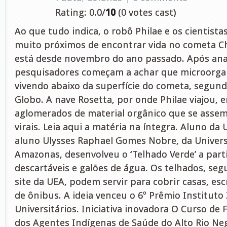
Rating: 0.0/
10
(0 votes cast)
Ao que tudo indica, o robô Philae e os cientista
muito próximos de encontrar vida no cometa C
está desde novembro do ano passado. Após anal
pesquisadores começam a achar que microorga
vivendo abaixo da superfície do cometa, segund
Globo. A nave Rosetta, por onde Philae viajou, 
aglomerados de material orgânico que se assem
virais. Leia aqui a matéria na íntegra. Aluno d
aluno Ulysses Raphael Gomes Nobre, da Univers
Amazonas, desenvolveu o ‘Telhado Verde’ a parti
descartáveis e galões de água. Os telhados, se
site da UEA, podem servir para cobrir casas, esc
de ônibus. A ideia venceu o 6º Prêmio Institut
Universitários. Iniciativa inovadora O Curso de
dos Agentes Indígenas de Saúde do Alto Rio Negr