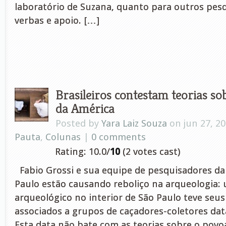
laboratório de Suzana, quanto para outros pes
verbas e apoio. […]
Brasileiros contestam teorias s
da América
Posted by
Yara Laiz Souza
on jun 27, 2
Pauta
,
Colunas
|
0 comments
Rating: 10.0/
10
(2 votes cast)
Fabio Grossi e sua equipe de pesquisadores da
Paulo estão causando reboliço na arqueologia: 
arqueológico no interior de São Paulo teve seu
associados a grupos de caçadores-coletores dat
Esta data não bate com as teorias sobre o pov