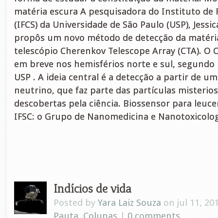
matéria escura A pesquisadora do Instituto de F
(IFCS) da Universidade de São Paulo (USP), Jessi
propôs um novo método de detecção da matéri
telescópio Cherenkov Telescope Array (CTA). O C
em breve nos hemisférios norte e sul, segundo 
USP . A ideia central é a detecção a partir de 
neutrino, que faz parte das partículas misterio
descobertas pela ciência. Biossensor para leuc
IFSC: o Grupo de Nanomedicina e Nanotoxicolog
Indícios de vida
Posted by
Yara Laiz Souza
on jul 11, 20
Pauta
,
Colunas
|
0 comments