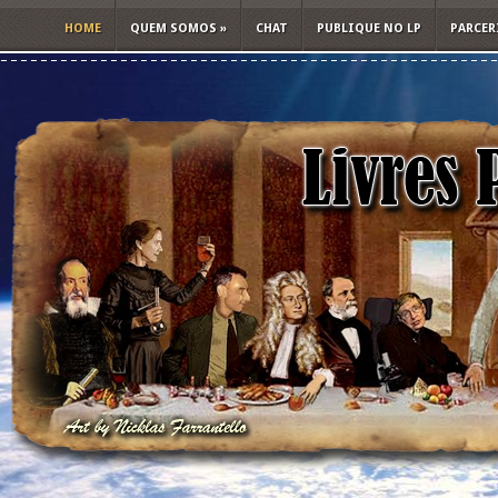
HOME
QUEM SOMOS
»
CHAT
PUBLIQUE NO LP
PARCER